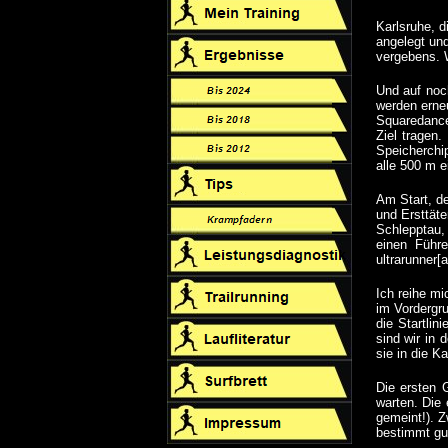
Karlsruhe, 
angelegt un
vergebens. 
Und auf noc
werden erne
Squaredance
Ziel tragen
Speicherchi
alle 500 m e
Am Start, de
und Ersttäte
Schlepptau,
einen Führe
ultrarunner[
Ich reihe m
im Vordergr
die Startlin
sind wir in 
sie in die K
Die ersten 
warten. Die
gemeint!). Z
bestimmt gut