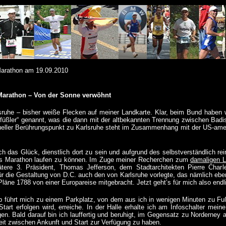
arathon am 19.09.2010
Marathon – Von der Sonne verwöhnt
sruhe – bisher weiße Flecken auf meiner Landkarte. Klar, beim Bund haben 
füßler“ genannt, was die dann mit der altbekannten Trennung zwischen Bad
tueller Berührungspunkt zu Karlsruhe steht im Zusammenhang mit der US-am
ch das Glück, dienstlich dort zu sein und aufgrund des selbstverständlich re
s Marathon laufen zu können. Im Zuge meiner Recherchen zum
damaligen L
tere 3. Präsident, Thomas Jefferson, dem Stadtarchitekten Pierre Charl
für die Gestaltung von D.C. auch den von Karlsruhe vorlegte, das nämlich ebe
Pläne 1788 von einer Europareise mitgebracht. Jetzt geht’s für mich also endl
tip führt mich zu einem Parkplatz, von dem aus ich in wenigen Minuten zu F
Start erfolgen wird, erreiche. In der Halle erhalte ich am Infoschalter mei
gen. Bald darauf bin ich lauffertig und beruhigt, im Gegensatz zu Norderney
it zwischen Ankunft und Start zur Verfügung zu haben.