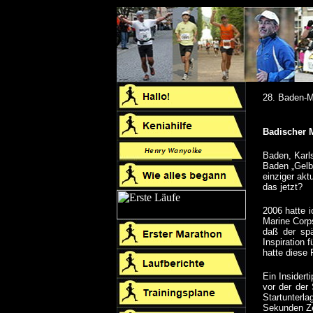
28. Baden-M
Badischer 
Baden, Karl
Baden „Gelb
einziger ak
das jetzt?
2006 hatte i
Marine Corp
daß der spä
Inspiration 
hatte diese 
Ein Insider
vor der der 
Startunterla
Sekunden Ze