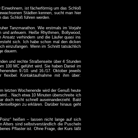
 Einwohnern, ist fächerförmig um das Schloß
 gewachsenen Städten kennen, sucht man hier
m das Schloß führen werden.
ruher Tanzmarathon. Wie erstmals im Vorjahr
en und anfeuern. Heiße Rhythmen, Bollywood,
 Ansatz verhindern und die Läufer quasi ins
versteht sich. Ich habe schon mal den dicken
ch einzufangen. Wenn im Schnitt tatsächlich
ge dauern.
tunden und rechte Straßenseite über 4 Stunden
vom 100 MC geführt wird. Sie haben Daniel im
henenden 9./10. und 16./17. Oktober jeweils
r flexibel. Kontaktaufnahme mit ihm über:
om letzten Wochenende wird der Genuß heute
rd... Nach etwa 10 Minuten überschreite ich
har doch recht schnell auseinanderzieht. Bald
denselbigen zu erklären. Darüber hinaus geht
Poinz“ heißen – lassen nicht lange auf sich
 Alters sind selbstverständlich die Puscheln
benes Pflaster ist. Ohne Frage, der Kurs läßt