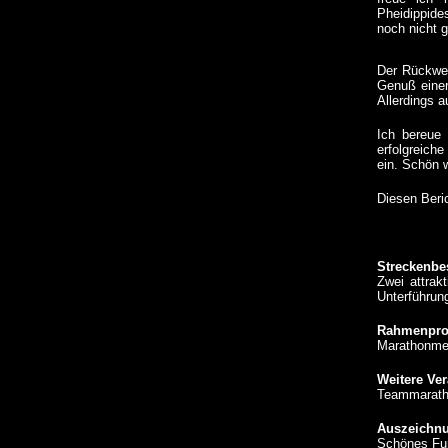
Pheidippide
noch nicht 
Der Rückweg
Genuß einer
Allerdings a
Ich bereue 
erfolgreich
ein. Schön 
Diesen Beric
Streckenbe
Zwei attrak
Unterführun
Rahmenpr
Marathonm
Weitere Ver
Teammaratho
Auszeichn
Schönes Fun