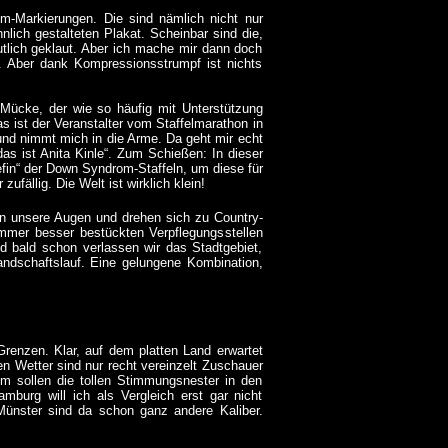
-Markierungen. Die sind nämlich nicht nur
nlich gestalteten Plakat. Scheinbar sind die,
utlich geklaut. Aber ich mache mir dann doch
 Aber dank Kompressionsstrumpf ist nichts
Mücke, der wie so häufig mit Unterstützung
 ist der Veranstalter vom Staffelmarathon in
und nimmt mich in die Arme. Da geht mir echt
das ist Anita Kinle“. Zum Schießen: In dieser
fin“ der Down Syndrom-Staffeln, um diese für
zufällig. Die Welt ist wirklich klein!
n unsere Augen und drehen sich zu Country-
mmer besser bestückten Verpflegungsstellen
 bald schon verlassen wir das Stadtgebiet,
andschaftslauf. Eine gelungene Kombination,
Grenzen. Klar, auf dem platten Land erwartet
 Wetter sind nur recht vereinzelt Zuschauer
em sollen die tollen Stimmungsnester in den
mburg will ich als Vergleich erst gar nicht
ünster sind da schon ganz andere Kaliber.