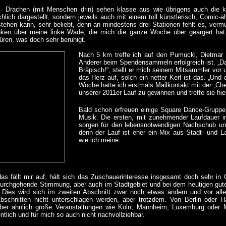
 Drachen (mit Menschen drin) sehen klasse aus wie übrigens auch die km
hlich dargestellt, sondern jeweils auch mit einem toll künstlerisch, Comic-äh
tehen kann, sehr beliebt, denn an mindestens drei Stationen fehlt es, verm
en über meine linke Wade, die mich die ganze Woche über geärgert hat.
üren, was doch sehr beruhigt.
Nach 5 km treffe ich auf den Pumuckl, Dietmar 
Anderer beim Spendensammeln erfolgreich ist. „Das
Bräpisch!“, stellt er mich seinem Mitsammler vor 
das Herz auf, solch ein netter Kerl ist das. „Und 
Woche hatte ich erstmals Mailkontakt mit der „Che
unserer 2011er Lauf zu gewinnen und treffe sie hier 
Bald schon erfreuen einige Square Dance-Gruppe
Musik. Die ersten, mit zunehmender Laufdauer i
sorgen für den lebensnotwendigen Nachschub und
denn der Lauf ist eher ein Mix aus Stadt- und L
wie ich meine.
 das fällt mir auf, hält sich das Zuschauerinteresse insgesamt doch sehr in 
urchgehende Stimmung, aber auch im Stadtgebiet und bei dem heutigen guten
. Dies wird sich im zweiten Abschnitt zwar noch etwas ändern und vor all
Abschnitten nicht unterschlagen werden, aber trotzdem. Von Berlin oder Ha
ber ähnlich große Veranstaltungen wie Köln, Mannheim, Luxemburg oder M
tlich und für mich so auch nicht nachvollziehbar.