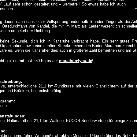
s’ Lauf sehr schön gestaltet und – werbefrei! So etwas habe ich auch
gesehen.
 dauert dann dank einer Vollsperrung anderthalb Stunden länger als die A
 Ortsdurchfahrt von Kandel, die mir im
März
als Läufer wesentlich schneller
uch in umgekehrter Richtung.
keine Sekunde, dich ich in Karlsruhe verbracht habe. Ein sehr gutes Prei
e Organisation sowie eine schöne Strecke reihen den Baden-Marathon zurecht
wäre es, wenn die Karlsruher dies auch in größerer Zahl bemerkten und am St
ht gibt es mit fast 250 Fotos auf
marathon4you.de
!
schreibung:
tive, unterschiedliche 21,1 km-Rundkurse mit vielen Glanzlichtern auf der z
gen und Brücken, bestenlistenfähig.
ogramm:
esse
anstaltungen:
n, Halbmarathon, 21,1 km Walking, EUCOR-Sonderwertung für einige zusa
ung:
ktionshemd (ohne Werbung!), attraktive Medaille, Urkunde über das Netz, Er