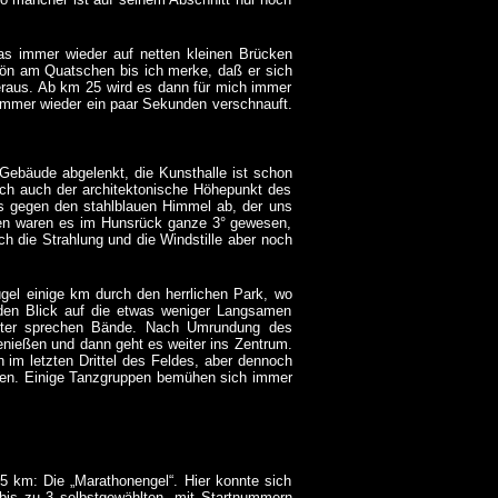
s immer wieder auf netten kleinen Brücken
chön am Quatschen bis ich merke, daß er sich
eraus. Ab km 25 wird es dann für mich immer
 immer wieder ein paar Sekunden verschnauft.
 Gebäude abgelenkt, die Kunsthalle ist schon
ich auch der architektonische Höhepunkt des
es gegen den stahlblauen Himmel ab, der uns
gen waren es im Hunsrück ganze 3° gewesen,
ch die Strahlung und die Windstille aber noch
gel einige km durch den herrlichen Park, wo
den Blick auf die etwas weniger Langsamen
ichter sprechen Bände. Nach Umrundung des
enießen und dann geht es weiter ins Zentrum.
h im letzten Drittel des Feldes, aber dennoch
sen. Einige Tanzgruppen bemühen sich immer
 5 km: Die „Marathonengel“. Hier konnte sich
 bis zu 3 selbstgewählten, mit Startnummern