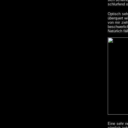
schlurfend 
Optisch seh
überquert w
von mir zie
beschwerlic
Natürlich fä
Eine sehr n
nämlich jed