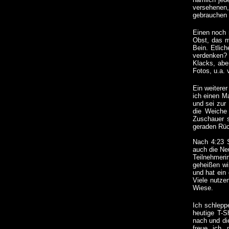
versehenen,
gebrauchen 
Einen noch 
Obst, das m
Bein. Etlic
verdenken?
Klacks, abe
Fotos, u.a. 
Ein weitere
ich einen Ma
und sei zur
die Weiche 
Zuschauer s
geraden Rüc
Nach 4:23 S
auch die Neu
Teilnehmeri
geheißen wi
und hat ein
Viele nutzen
Wiese.
Ich schlepp
heutige T-S
nach und di
freue ich 