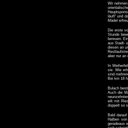
Wir nehmen 
orientalisc
Hauptsponso
läuft“ und 
Mädel erfre
Die erste v
Stunde bewe
bereuen. Ei
aus Stadt- 
diesen an u
Restlaufstr
aber nur an 
In Weiherfe
sie. Wie er
sind mehrer
Bei km 18 h
Bulach best
Auch die Mä
neunzehnten
eilt mit Ri
doppelt so s
Bald darauf
Halben von 
geradeaus w
sich schein