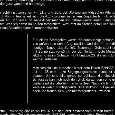
oder ganz wandernd unterwegs.
r schön ist zwischen km 21,5 und 26,5 der Uferweg am Flüsschen Alb, da
ird. Von hinten nähert sich die 4:14-Kolonne; mit einem Zugläufer bin ich s
hen läßt. Ich lasse ihn seine Arbeit machen und nehme wieder einen Gang h
her. Was ich sonst im Laufen fotografiere, wird jetzt im Stehen getan und so
llt das Anlaufen danach immer schwerer.
Zurück ins Stadtgebiet werde ich durch einige schöne
von außen eine echte Augenweide. Und das ist natürl
heutigen Tages, das Schloß. Traumhaft. Gelb sticht 
mit Sonne satt verwöhnt. Bei der Herfahrt heute Mor
jetzt sind es im Schatten wohl knappe 20, die sich dur
wärmer anfühlen.
Man schickt uns zunächst hinter dem linken Schloßflü
auf km 35 eine kurze Begegnungsstrecke zunächst 
erlaubt. Die sind alle genau so schlapp, die Ges
Schlosses kann ich noch den Blick darauf von vorne g
Leider sind die Straßen menschenleer. Natürlich bin ic
wäre ein wenig durchgehende Unterstützung gut gewe
noch und freuen sich, von mir fotografiert zu werden.
ette Einrichtung gibt es ab km 37 auf den jetzt anstehenden letzten harten
er mit einer Zielzeit von mehr als 3:45 Std. gegen ein kleines Entgelt von