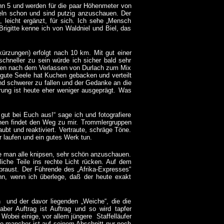
n 5 und werden für die paar Höhenmeter von
eln schon und sind putzig anzuschauen. Der
leicht ergänzt, für sich. Ich sehe „Mensch
rigitte kenne ich von Waldniel und Biel, das
ürzungen) erfolgt nach 10 km. Mit gut einer
hneller zu sein würde ich sicher bald sehr
agen nach dem Verlassen von Durlach zum Mix
 gute Seele hat Kuchen gebacken und verteilt
d schwerer zu fallen und der Gedanke an die
rung ist heute eher weniger ausgeprägt. Was
gut bei Euch aus!“ sage ich und fotografiere
chen findet den Weg zu mir. Trommlergruppen
t und reaktiviert. Vertraute, schräge Töne.
 laufen und ein gutes Werk tun.
te man alle knipsen, sehr schön anzuschauen.
iche Teile ins rechte Licht rücken. Auf dem
braust. Der Führende des „Afrika-Expresses“
inn, wenn ich überlege, daß der heute exakt
n und der davor liegenden „Weiche“, die die
ber Auftrag ist Auftrag und so wird tapfer
obei einige, vor allem jüngere Staffelläufer
o mancher ist auf seinem Abschnitt nur noch