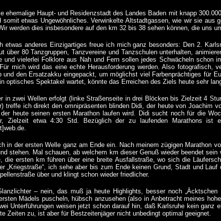
die ehemalige Haupt- und Residenzstadt des Landes Baden mit knapp 300.000
d somit etwas Ungewöhnliches. Verwinkelte Altstadtgassen, wie wir sie aus
Wir werden dies insbesondere auf den km 32 bis 38 sehen können, die uns u
h etwas anderes Einzigartiges freue ich mich ganz besonders: Den 2. Karls
ut über 80 Tanzgruppen, Tanzvereine und Tanzschulen unterhalten, animier
 und vielerlei Folklore aus Nah und Fern sollen jedes Schwächeln schon im
. Für mich wird das eine echte Herausforderung werden. Also fotografisch, 
p und den Ersatzakku eingepackt, um möglichst viel Farbenprächtiges für Eu
in optisches Spektakel wartet, könnte das Erreichen des Ziels heute sehr lan
r in zwei Wellen erfolgt (linke Straßenseite in drei Blöcken bis Zielzeit 4 S
r) treffe ich direkt den omnipräsenten blinden Didi, der heute von Joachim 
 der heute seinen ersten Marathon laufen wird. Didi sucht noch für die Woc
r, Zielzeit etwa 4:30 Std. Bezüglich der zu laufenden Marathons ist e
at]web.de.
ich in der ersten Welle ganz am Ende ein. Nach meinem zügigen Marathon v
und stehen. Mal schauen, ab welchem km dieser Genuß wieder beendet sein wi
ie, die ersten km führen über eine breite Ausfallstraße, wo sich die Läufersc
der „Kriegstraße“, ich sehe aber bis zum Ende keinen Grund, Stadt und Lauf 
apellenstraße über und klingt schon wieder friedlicher.
Glanzlichter – nein, das muß ja heute Highlights, besser noch „Äcktschen 
 ersten Mädels puscheln, hübsch anzusehen (also in Anbetracht meines hohen
wei Unterführungen weisen jetzt schon darauf hin, daß Karlsruhe kein ganz e
e Zeiten zu, ist aber für Bestzeitenjäger nicht unbedingt optimal geeignet.