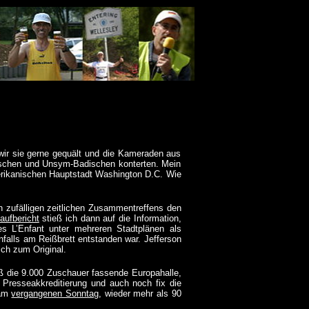
wir sie gerne gequält und die Kameraden aus
ischen und Unsym-Badischen konterten. Mein
erikanischen Hauptstadt Washington D.C. Wie
in zufälligen zeitlichen Zusammentreffens den
aufbericht
stieß ich dann auf die Information,
es L’Enfant unter mehreren Stadtplänen als
nfalls am Reißbrett entstanden war. Jefferson
ich zum Original.
uß die 9.000 Zuschauer fassende Europahalle,
ne Presseakkreditierung und auch noch fix die
 am
vergangenen Sonntag
, wieder mehr als 90