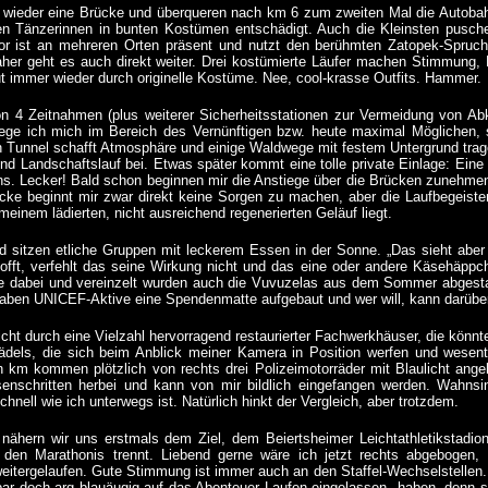
wieder eine Brücke und überqueren nach km 6 zum zweiten Mal die Autobah
hen Tänzerinnen in bunten Kostümen entschädigt. Auch die Kleinsten pusch
r ist an mehreren Orten präsent und nutzt den berühmten Zatopek-Spruch, 
daher geht es auch direkt weiter. Drei kostümierte Läufer machen Stimmung, B
ut immer wieder durch originelle Kostüme. Nee, cool-krasse Outfits. Hammer.
on 4 Zeitnahmen (plus weiterer Sicherheitsstationen zur Vermeidung von Abk
ge ich mich im Bereich des Vernünftigen bzw. heute maximal Möglichen, sc
n Tunnel schafft Atmosphäre und einige Waldwege mit festem Untergrund tr
und Landschaftslauf bei. Etwas später kommt eine tolle private Einlage: Eine
ns. Lecker! Bald schon beginnen mir die Anstiege über die Brücken zunehmen
ecke beginnt mir zwar direkt keine Sorgen zu machen, aber die Laufbegeiste
meinem lädierten, nicht ausreichend regenerierten Geläuf liegt.
ld sitzen etliche Gruppen mit leckerem Essen in der Sonne. „Das sieht aber 
hofft, verfehlt das seine Wirkung nicht und das eine oder andere Käsehäpp
e dabei und vereinzelt wurden auch die Vuvuzelas aus dem Sommer abgestaub
aben UNICEF-Aktive eine Spendenmatte aufgebaut und wer will, kann darüber
icht durch eine Vielzahl hervorragend restaurierter Fachwerkhäuser, die könn
dels, die sich beim Anblick meiner Kamera in Position werfen und wesentl
 km kommen plötzlich von rechts drei Polizeimotorräder mit Blaulicht ange
esenschritten herbei und kann von mir bildlich eingefangen werden. Wahns
chnell wie ich unterwegs ist. Natürlich hinkt der Vergleich, aber trotzdem.
 nähern wir uns erstmals dem Ziel, dem Beiertsheimer Leichtathletikstadio
den Marathonis trennt. Liebend gerne wäre ich jetzt rechts abgebogen, a
eitergelaufen. Gute Stimmung ist immer auch an den Staffel-Wechselstellen. W
bar doch arg blauäugig auf das Abenteuer Laufen eingelassen haben, denn s