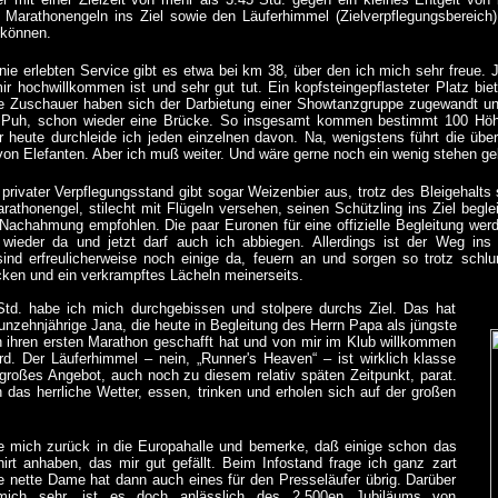
 Marathonengeln ins Ziel sowie den Läuferhimmel (Zielverpflegungsbereich)
können.
nie erlebten Service gibt es etwa bei km 38, über den ich mich sehr freue. 
ir hochwillkommen ist und sehr gut tut. Ein kopfsteingepflasteter Platz bie
he Zuschauer haben sich der Darbietung einer Showtanzgruppe zugewandt un
 Puh, schon wieder eine Brücke. So insgesamt kommen bestimmt 100 Höhe
r heute durchleide ich jeden einzelnen davon. Na, wenigstens führt die übe
von Elefanten. Aber ich muß weiter. Und wäre gerne noch ein wenig stehen ge
r privater Verpflegungsstand gibt sogar Weizenbier aus, trotz des Bleigehalt
rathonengel, stilecht mit Flügeln versehen, seinen Schützling ins Ziel beglei
 Nachahmung empfohlen. Die paar Euronen für eine offizielle Begleitung werd
wieder da und jetzt darf auch ich abbiegen. Allerdings ist der Weg ins
ind erfreulicherweise noch einige da, feuern an und sorgen so trotz schlu
ken und ein verkrampftes Lächeln meinerseits.
td. habe ich mich durchgebissen und stolpere durchs Ziel. Das hat
nzehnjährige Jana, die heute in Begleitung des Herrn Papa als jüngste
n ihren ersten Marathon geschafft hat und von mir im Klub willkommen
rd. Der Läuferhimmel – nein, „Runner's Heaven“ – ist wirklich klasse
 großes Angebot, auch noch zu diesem relativ späten Zeitpunkt, parat.
 das herrliche Wetter, essen, trinken und erholen sich auf der großen
e mich zurück in die Europahalle und bemerke, daß einige schon das
hirt anhaben, das mir gut gefällt. Beim Infostand frage ich ganz zart
e nette Dame hat dann auch eines für den Presseläufer übrig. Darüber
mich sehr, ist es doch anlässlich des 2.500en Jubiläums von