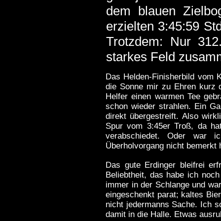
dem blauen Zielbo
erzielten 3:45:59 St
Trotzdem: Nur 312
starkes Feld zusam
D
as Helden-Finisherbild vom
die Sonne mir zu Ehren kurz d
Helfer einen warmen Tee gebra
schon wieder strahlen. Ein G
direkt übergestreift. Also wir
Spur vom 3:45er Troß, da hat
verabschiedet. Oder war i
Überholvorgang nicht bemerkt
Das gute Erdinger bleifrei er
Beliebtheit, das habe ich noch
immer in der Schlange und war
eingeschenkt parat; kaltes Bier 
nicht jedermanns Sache. Ich s
damit in die Halle. Etwas ausr