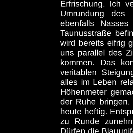
Erfrischung. Ich 
Umrundung des Ka
ebenfalls Nasses
Taunusstraße befi
wird bereits eifrig
uns parallel des Z
kommen. Das kom
veritablen Steigun
alles im Leben rel
Höhenmeter gemach
der Ruhe bringen. W
heute heftig. Ents
zu Runde zunehme
Dürfen die Blauunif