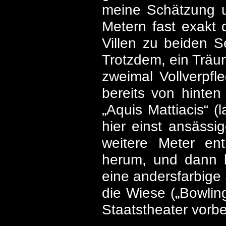
meine Schätzung u
Metern fast exakt 
Villen zu beiden S
Trotzdem, ein Träu
zweimal Vollverpfl
bereits von hinten
„Aquis Mattiacis“ 
hier einst ansässi
weitere Meter en
herum, und dann k
eine andersfarbige
die Wiese („Bowli
Staatstheater vorbe