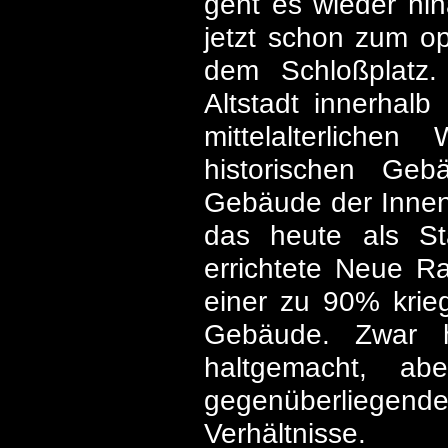
geht es wieder hi
jetzt schon zum op
dem Schloßplatz. 
Altstadt innerhal
mittelalterlich
historischen Geb
Gebäude der Innens
das heute als S
errichtete Neue Ra
einer zu 90% krieg
Gebäude. Zwar h
haltgemacht, a
gegenüberliegende
Verhältnisse.