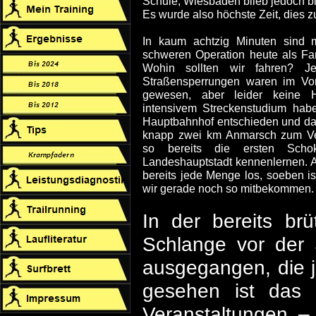
Schule, Wiesbaden blieb jedoch bi
Es wurde also höchste Zeit, dies z
In kaum achtzig Minuten sind 
schweren Operation heute als Fan 
Wohin sollten wir fahren? J
Straßensperrungen waren im Vor
gewesen, aber leider keine H
intensivem Streckenstudium hab
Hauptbahnhof entschieden und das
knapp zwei km Anmarsch zum Ver
so bereits die ersten Schoko
Landeshauptstadt kennenlernen. A
bereits jede Menge los, soeben ist
wir gerade noch so mitbekommen.
In der bereits brü
Schlange vor der 
ausgegangen, die 
gesehen ist das 
Veranstaltungen –