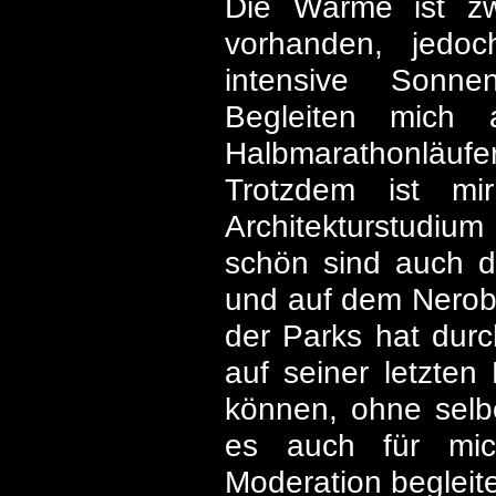
Die Wärme ist zw
vorhanden, jedoc
intensive Sonne
Begleiten mich 
Halbmarathonläu
Trotzdem ist mi
Architekturstudium
schön sind auch 
und auf dem Nerober
der Parks hat durch
auf seiner letzten
können, ohne selbe
es auch für mich
Moderation begleite