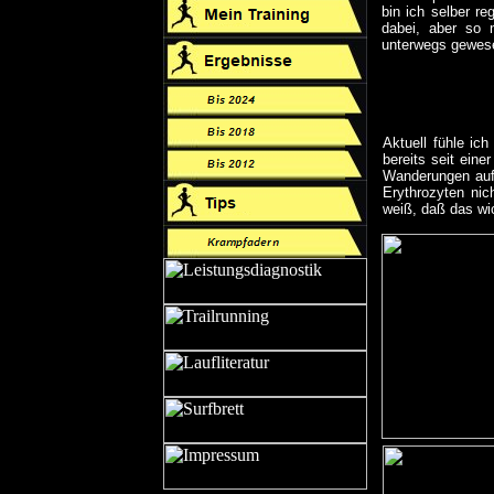
bin ich selber r
dabei, aber so m
unterwegs gewese
Aktuell fühle ic
bereits seit ein
Wanderungen auf
Erythrozyten nic
weiß, daß das wic