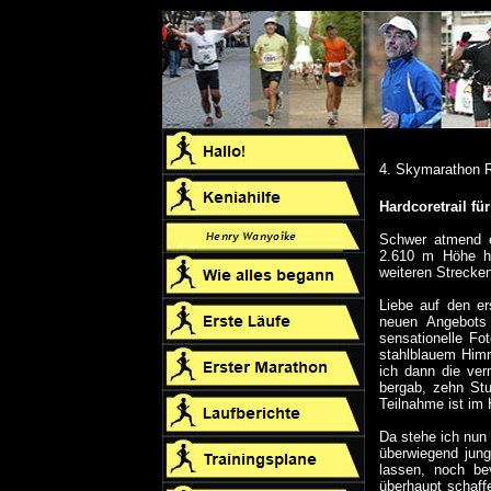
4. Skymarathon 
Hardcoretrail fü
Schwer atmend e
2.610 m Höhe he
weiteren Strecken
Liebe auf den e
neuen Angebots 
sensationelle F
stahlblauem Himm
ich dann die ver
bergab, zehn Stu
Teilnahme ist im 
Da stehe ich nun
überwiegend jung
lassen, noch be
überhaupt schaff