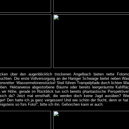
cken über den augenblicklich trockenen Angelbach bieten nette Fotom
euchten. Die erste Vollversorgung an der Haniger Schwaige bietet neben Wa
ensretter: Wassermelonenstücke! Steil führen Trampelpfade durch lichten Wal
eben. Hektarweise abgestorbene Bäume oder bereits leergeräumte Kahlfläc
 wir Höhe, gerade im Rückblick tun sich bereits phantastische Perspektive
sich da? Jetzt mal ernsthaft, die werden doch keine Jagd ausüben? Weni
er! Den hatte ich ja ganz vergessen! Und wie schön der flucht, denn er hat 
igstens so fürs Foto!“, bitte ich ihn. Gehorchen kann er auch.