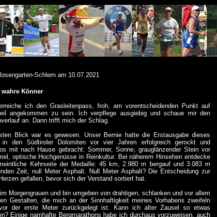
Rosengarten-Schlern am 10.07.2021
r wahre Könner
rreiche ich den Grasleitenpass, froh, am vorentscheidenden Punkt auf
il angekommen zu sein. Ich verpflege ausgiebig und schaue mir den
verlauf an. Dann trifft mich der Schlag.
rsten Blick war es gewesen. Unser Bernie hatte die Erstausgabe dieses
in den Südtiroler Dolomiten vor vier Jahren erfolgreich gerockt und
otos mit nach Hause gebracht: Sommer, Sonne, grauglänzender Stein vor
el, optische Hochgenüsse in Reinkultur. Bei näherem Hinsehen entdecke
meintliche Kehrseite der Medaille: 45 km, 2.980 m bergauf und 3.083 m
nden Zeit, null Meter Asphalt. Null Meter Asphalt? Die Entscheidung zur
Herzen gefallen, bevor sich der Verstand sortiert hat.
 im Morgengrauen und bin umgeben von drahtigen, schlanken und vor allem
en Gestalten, die mich an der Sinnhaftigkeit meines Vorhabens zweifeln
vor der erste Meter zurückgelegt ist. Kann ich alter Zausel so etwas
en? Einige namhafte Bergmarathons habe ich durchaus vorzuweisen, auch