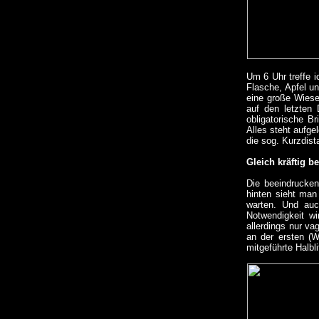
Um 6 Uhr treffe i
Flasche, Apfel u
eine große Wiese
auf den letzten 
obligatorische Br
Alles steht aufge
die sog. Kurzdis
Gleich kräftig b
Die beeindrucken
hinten sieht man
warten. Und auc
Notwendigkeit w
allerdings nur va
an der ersten (
mitgeführte Halbl