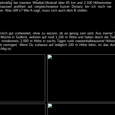
egelmäßig bei meinem Wiedtal-Ultratrail über 65 km und 2.100 Höhenmeter
assiert profiliert auf vergleichsweise kurzer Distanz bin ich noch nie
n. Was hilft’s? Wer A sagt, muss sich auch dem B stellen.
h mich gut vorbereitet, ohne zu wissen, ob es genug sein wird. Aus meiner S
er Woche in Südtirol, wohnen auf rund 1.100 m Höhe und haben durch die T
 mindestens 2.000 m Höhe in sechs Tagen rund zweieinhalbtausend Höhenme
ht verringert. Wenn Du zuhause auf lediglich 100 m Höhe lebst, ist das du
htig ist.