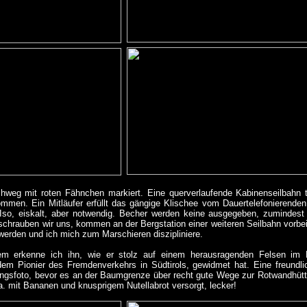
hweg mit roten Fähnchen markiert. Eine querverlaufende Kabinenseilbahn ta
mmen. Ein Mitläufer erfüllt das gängige Klischee vom Dauertelefonierenden 
so, eiskalt, aber notwendig. Becher werden keine ausgegeben, zumindest hie
chrauben wir uns, kommen an der Bergstation einer weiteren Seilbahn vorbei
l werden und ich mich zum Marschieren diszipliniere.
m erkenne ich ihn, wie er stolz auf einem herausragenden Felsen im 
em Pionier des Fremdenverkehrs in Südtirols, gewidmet hat. Eine freundlic
ngsfoto, bevor es an der Baumgrenze über recht gute Wege zur Rotwandhütt
a. mit Bananen und knusprigem Nutellabrot versorgt, lecker!