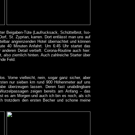
llter Beigaben-Tüte (Laufrucksack, Schüttelbrot, Iso-
rf, St. Zyprian, karren. Dort entlässt man uns auf
ttelbar angrenzenden Hotel übernachtet und können
gute 40 Minuten Anfahrt. Um 6:45 Uhr startet das
 anderen Detail vertieft. Corona-Routine auch hier:
, also ziemlich hinten. Auch zahlreiche Starter über
nde Feld.
 Vorne vielleicht, nein, sogar ganz sicher, aber
ersten nur sieben km rund 900 Höhenmeter auf uns
be überzeugen lassen. Deren fast unabdingbare
d Wurzelpassagen zeigen bereits am Anfang – das
 ist es am Morgen und auch ich bin es noch, als ich
ich trotzdem den ersten Becher und schone meine