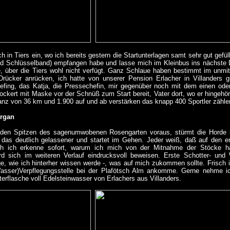
ch in Tiers ein, wo ich bereits gestern die Startunterlagen samt sehr gut gefü
nd Schlüsselband) empfangen habe und lasse mich im Kleinbus ins nächste Do
, über die Tiers wohl nicht verfügt. Ganz Schlaue haben bestimmt im unmi
Drücker anrücken, ich hatte von unserer Pension Erlacher in Villanders 
iefing, das Katja, die Pressechefin, mir gegenüber noch mit dem einen oder
lockert mit Maske vor der Schnüß zum Start bereit, Vater dort, wo er hingehört
tanz von 36 km und 1.900 auf und ab verstärken das knapp 400 Sportler zähle
ergan
den Spitzen des sagenumwobenen Rosengarten voraus, stürmt die Horde los.
 das deutlich gelassener und startet im Gehen. Jeder weiß, daß auf den 
h ich erkenne sofort, warum ich mich von der Mitnahme der Stöcke ha
ird sich im weiteren Verlauf eindrucksvoll beweisen. Erste Schotter- un
ge, wie ich hinterher wissen werde -, was auf mich zukommen sollte. Frisch
Wasser)Verpflegungsstelle bei der Plafötsch Alm ankomme. Gerne nehme 
iterflasche voll Edelsteinwasser von Erlachers aus Villanders.