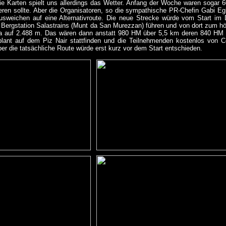
die Karten spielt uns allerdings das Wetter. Anfang der Woche waren sogar 
vieren sollte. Aber die Organisatoren, so die sympathische PR-Chefin Gabi Egl
sweichen auf eine Alternativroute. Die neue Strecke würde vom Start im D
r Bergstation Salastrains (Munt da San Murezzan) führen und von dort zum 
lia auf 2.488 m. Das wären dann anstatt 980 HM über 5,5 km deren 840 HM 
lant auf dem Piz Nair stattfinden und die Teilnehmenden kostenlos von Co
Über die tatsächliche Route würde erst kurz vor dem Start entschieden.