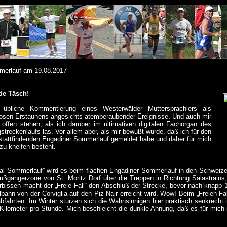
mmerlauf am 19.08.2017
de Täsch!
 übliche Kommentierung eines Westerwälder Muttersprachlers als
sen Erstaunens angesichts atemberaubender Ereignisse. Und auch mir
 offen stehen, als ich darüber im ultimativen digitalen Fachorgan des
streckenlaufs las. Vor allem aber, als mir bewußt wurde, daß ich für den
stattfindenden Engadiner Sommerlauf gemeldet habe und daher für mich
zu kneifen besteht.
cal Sommerlauf” wird es beim flachen Engadiner Sommerlauf in den Schweizer
Fußgängerzone von St. Moritz Dorf über die Treppen in Richtung Salastrains
erbissen macht der „Freie Fall“ den Abschluß der Strecke, bevor nach knapp
lbahn von der Corviglia auf den Piz Nair erreicht wird. Wow! Beim „Freien Fal
abfahrten. Im Winter stürzen sich die Wahnsinnigen hier praktisch senkrecht
 Kilometer pro Stunde. Mich beschleicht die dunkle Ahnung, daß es für mich 