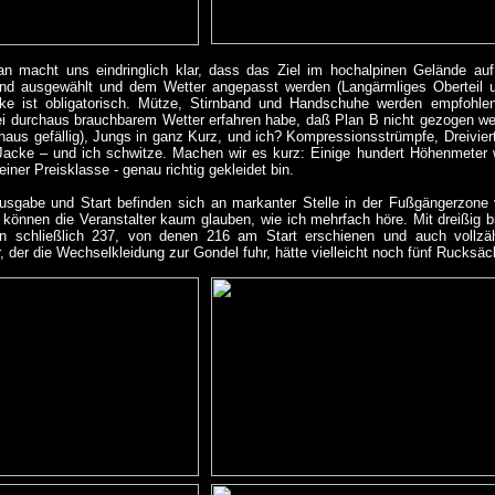
n macht uns eindringlich klar, dass das Ziel im hochalpinen Gelände auf 
d ausgewählt und dem Wetter angepasst werden (Langärmliges Oberteil un
ke ist obligatorisch. Mütze, Stirnband und Handschuhe werden empfohle
i durchaus brauchbarem Wetter erfahren habe, daß Plan B nicht gezogen w
haus gefällig), Jungs in ganz Kurz, und ich? Kompressionsstrümpfe, Dreivier
acke – und ich schwitze. Machen wir es kurz: Einige hundert Höhenmeter w
iner Preisklasse - genau richtig gekleidet bin.
sgabe und Start befinden sich an markanter Stelle in der Fußgängerzone v
können die Veranstalter kaum glauben, wie ich mehrfach höre. Mit dreißig b
en schließlich 237, von denen 216 am Start erschienen und auch vollzäh
r, der die Wechselkleidung zur Gondel fuhr, hätte vielleicht noch fünf Ruck