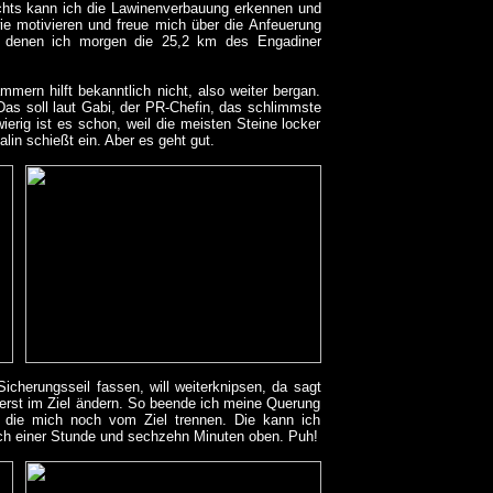
echts kann ich die Lawinenverbauung erkennen und
ie motivieren und freue mich über die Anfeuerung
it denen ich morgen die 25,2 km des Engadiner
mern hilft bekanntlich nicht, also weiter bergan.
Das soll laut Gabi, der PR-Chefin, das schlimmste
erig ist es schon, weil die meisten Steine locker
lin schießt ein. Aber es geht gut.
cherungsseil fassen, will weiterknipsen, da sagt
ch erst im Ziel ändern. So beende ich meine Querung
, die mich noch vom Ziel trennen. Die kann ich
ch einer Stunde und sechzehn Minuten oben. Puh!