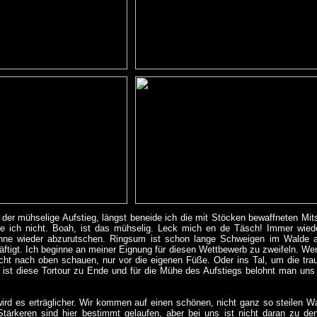
der mühselige Aufstieg, längst beneide ich die mit Stöcken bewaffneten Mitstre
e ich nicht. Boah, ist das mühselig. Leck mich en de Täsch! Immer wie
hne wieder abzurutschen. Ringsum ist schon lange Schweigen im Walde ang
äftigt. Ich beginne an meiner Eignung für diesen Wettbewerb zu zweifeln. Wen
cht nach oben schauen, nur vor die eigenen Füße. Oder ins Tal, um die tr
 ist diese Tortour zu Ende und für die Mühe des Aufstiegs belohnt man uns 
ird es erträglicher. Wir kommen auf einen schönen, nicht ganz so steilen 
e Stärkeren sind hier bestimmt gelaufen, aber bei uns ist nicht daran zu 