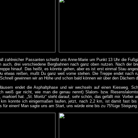
all zahlreicher Passanten schießt uns Anne-Marie um Punkt 13 Uhr die Fußgä
n auch, drei verschiedene Bergbahnen nach ganz oben nutzen. Nach der bre
eppe hinauf. Das heißt, es könnte gehen, aber es ist erst einmal Stau anges
Du etwas reißen, mußt Du ganz weit vorne stehen. Die Treppe endet nach r
 Schnell gewinnen wir an Höhe und schon bald können wir über den Dächern d
Häusern endet die Asphaltphase und wir wechseln auf einen Kiesweg. Sc
ch weiß gar nicht, wie man die genau nennt) Slalom- bzw. Riesenslalomto
 markiert hat. „St. Moritz“ steht darauf, sehr schön, das gefällt mir. Vorbei a
5 km konnte ich einigermaßen laufen, jetzt, nach 2,2 km, ist damit fast bi
s für einen! Man sagte uns am Start, uns würde eine bis zu 75%ige Steigung e