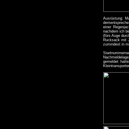
Ausrüstung: Ma
dementsprechen
einer Regenjac
nachdem ich be
(fürs Auge durc
Rucksack mit J
zumindest in me
Startnummernau
Nachmeldelage 
gemeldet hatt
Kleintransporte