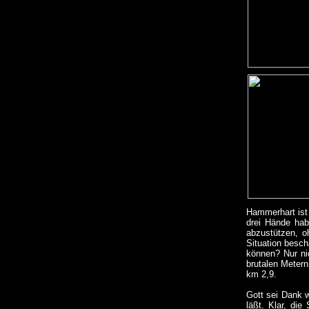
Hammerhart ist 
drei Hände hab
abzustützen, o
Situation besch
können? Nur ni
brutalen Metern
km 2,9.
Gott sei Dank w
läßt. Klar, di