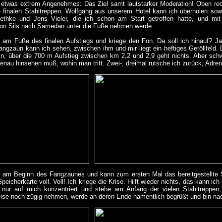
ig etwas extrem Angenehmes: Das Ziel samt lautstarker Moderation! Oben r
 finalen Stahltreppen. Wolfgang aus unserem Hotel kann ich überholen sow
ethke und Jens Vieler, die ich schon am Start getroffen hatte, und m
on Sils nach Samedan unter die Füße nehmen werde.
 am Fuße des finalen Aufstiegs und kriege den Fön. Da soll ich hinauf? Jam
ngzaun kann ich sehen, zwischen ihm und mir liegt ein heftiges Geröllfeld. 
in, über die 700 m Aufstieg zwischen km 2,2 und 2,9 geht nichts. Aber schwi
nau hinsehen muß, wohin man tritt. Zwei-, dreimal rutsche ich zurück, Adrena
 am Beginn des Fangzaunes und kann zum ersten Mal das bereitgestellte Si
peicherkarte voll. Voll! Ich kriege die Krise. Hilft wieder nichts, das kann i
nur auf mich konzentriert und stehe am Anfang der vielen Stahltreppen
eise noch zügig nehmen, werde an deren Ende namentlich begrüßt und bin na