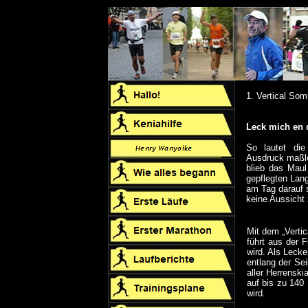
1. Vertical So
Leck mich en 
So lautet die
Ausdruck maßlo
blieb das Maul
gepflegten Lang
am Tag darauf 
keine Aussicht 
Mit dem „Verti
führt aus der 
wird. Als Leck
entlang der Sei
aller Herrenski
auf bis zu 140
wird.