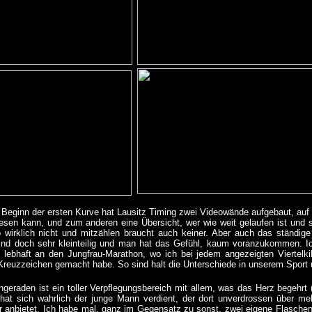
Beginn der ersten Kurve hat Lausitz Timing zwei Videowände aufgebaut, auf
esen kann, und zum anderen eine Übersicht, wer wie weit gelaufen ist und 
o wirklich nicht und mitzählen braucht auch keiner. Aber auch das ständige
sind doch sehr kleinteilig und man hat das Gefühl, kaum voranzukommen. Ic
h lebhaft an den Jungfrau-Marathon, wo ich bei jedem angezeigten Viertel
reuzzeichen gemacht habe. So sind halt die Unterschiede in unserem Sport und
geraden ist ein toller Verpflegungsbereich mit allem, was das Herz begehrt 
hat sich wahrlich der junge Mann verdient, der dort unverdrossen über me
anbietet. Ich habe mal, ganz im Gegensatz zu sonst, zwei eigene Flaschen 