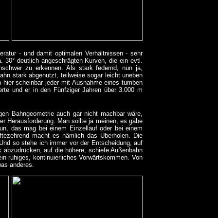
ratur - und damit optimalen Verhältnissen - sehr
a. 30° deutlich angeschrägten Kurven, die ein evtl.
nschwer zu erkennen. Als stark federnd, nun ja,
ahn stark abgenutzt, teilweise sogar leicht uneben
n hier scheinbar jeder mit Ausnahme eines tumben
ierte und er in den Fünfziger Jahren über 3.000 m
igen Bahngeometrie auch gar nicht machbar wäre,
er Herausforderung. Man sollte ja meinen, es gäbe
un, das mag bei einem Einzellauf oder bei einem
räftezehrend macht es nämlich das Überholen. Die
 Und so stehe ich immer vor der Entscheidung, auf
k abzudrücken, auf die höhere, schiefe Außenbahn
in ruhiges, kontinuierliches Vorwärtskommen. Von
was anderes.