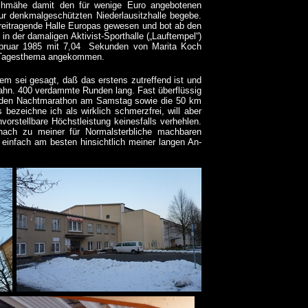
chmähe damit den für wenige Euro angebotenen
r denkmalgeschützten Niederlausitzhalle begebe.
freitragende Halle Europas gewesen und bot ab den
in der damaligen Aktivist-Sporthalle („Lauftempel“)
Februar 1985 mit 7,04 Sekunden von Marita Koch
eim Tagesthema angekommen.
dem sei gesagt, daß das erstens zutreffend ist und
Bahn. 400 verdammte Runden lang. Fast überflüssig
ch den Nachtmarathon am Samstag sowie die 50 km
zeichne ich als wirklich schmerzfrei, will aber
orstellbare Höchstleistung keinesfalls verhehlen.
ach zu meiner für Normalsterbliche machbaren
 einfach am besten hinsichtlich meiner langen An-