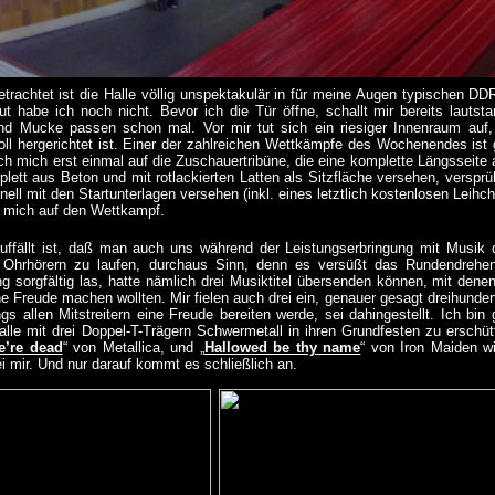
trachtet ist die Halle völlig unspektakulär in für meine Augen typischen DD
ut habe ich noch nicht. Bevor ich die Tür öffne, schallt mir bereits lauts
nd Mucke passen schon mal. Vor mir tut sich ein riesiger Innenraum auf, d
 toll hergerichtet ist. Einer der zahlreichen Wettkämpfe des Wochenendes i
ich mich erst einmal auf die Zuschauertribüne, die eine komplette Längssei
plett aus Beton und mit rotlackierten Latten als Sitzfläche versehen, versp
nell mit den Startunterlagen versehen (inkl. eines letztlich kostenlosen Leih
e mich auf den Wettkampf.
uffällt ist, daß man auch uns während der Leistungserbringung mit Musik 
t Ohrhörern zu laufen, durchaus Sinn, denn es versüßt das Rundendrehe
g sorgfältig las, hatte nämlich drei Musiktitel übersenden können, mit dene
ne Freude machen wollten. Mir fielen auch drei ein, genauer gesagt dreihunde
ngs allen Mitstreitern eine Freude bereiten werde, sei dahingestellt. Ich bin
alle mit drei Doppel-T-Trägern Schwermetall in ihren Grundfesten zu erschütt
e’re dead
“ von Metallica, und „
Hallowed be thy name
“ von Iron Maiden w
i mir. Und nur darauf kommt es schließlich an.