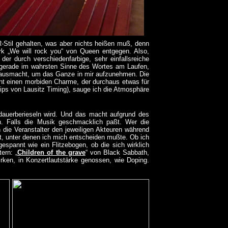
R-Stil gehalten, was aber nichts heißen muß, denn
tark „We will rock you“ von Queen entgegen. Also,
er durch verschiedenfarbige, sehr einfallsreiche
st gerade im wahrsten Sinne des Wortes am Laufen,
te ausmacht, um das Ganze in mir aufzunehmen. Die
rüht einen morbiden Charme, der durchaus etwas für
chips von Lausitz Timing), sauge ich die Atmosphäre
dauerberieseln wird. Und das macht aufgrund des
n. Falls die Musik geschmacklich paßt. Wer die
n die Veranstalter den jeweiligen Akteuren während
rt, unter denen ich mich entscheiden mußte. Ob ich
 gespannt wie ein Flitzebogen, ob die sich wirklich
ern: „
Children of the grave
“ von Black Sabbath,
irken, in Konzertlautstärke genossen, wie Doping.