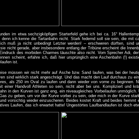
unden im etwa sechzigköpfigen Starterfeld gehe ich bei ca. 16° Hallentempe
, denn ich kenne die Tartanbahn nicht. Stark federnd soll sie sein, die mit c
ich muß ja nicht unbedingt Letzter werden! – erschweren dürften, sind u
sie nicht gerade, aber insbesondere entlang der Tribüne erscheint die Innenb
 Eindruck des morbiden Charmes täuschte also nicht. Vom Sprecher Adi, de
nnen scheint, erfahre ich, daß hier ursprünglich eine Aschenbahn (!) exist
laufen ist.
weise müssen wir nicht mehr auf Asche bzw. Sand laufen, was bei der heut
ven sind wirklich stark angeschrägt. Und das macht den Lauf durchaus zu ein
eres, als 250 im Oval zu laufen und dann wieder von vorne zu beginnen. N
t einer Handvoll Athleten so sein, nicht aber bei uns. Kompliziert und k
bahn in den Kurven ist ganz eng, ein niveaugleiches Vorbeilaufen unmöglich.
Gas zu geben, um vor der Kurve vorbei zu sein, oder mich in der Kurve star
und vorsichtig wieder einzuscheren. Beides kostet Kraft und beides hemmt e
ives Laufen, das ich erwartet hatte! Ungestörtes Laufbandlaufen ist doch et