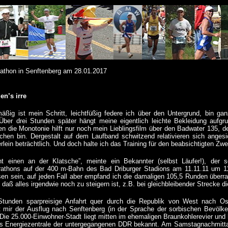
rathon in Senftenberg am 28.01.2017
n’s irre
hmäßig ist mein Schritt, leichtfüßig federe ich über den Untergrund, bin g
 Über drei Stunden später hängt meine eigentlich leichte Bekleidung aufg
en die Monotonie hilft nur noch mein Lieblingsfilm über den Badwater 135, der 
tchen bin. Dergestalt auf dem Laufband schwitzend relativieren sich anges
rlein beträchtlich. Und doch halte ich das Training für den beabsichtigten Zwe
t einen an der Klatsche”, meinte ein Bekannter (selbst Läufer!), der 
athons auf der 400 m-Bahn des Bad Driburger Stadions am 11.11.11 um 11
en sein, auf jeden Fall aber empfand ich die damaligen 105,5 Runden überr
, daß alles irgendwie noch zu steigern ist, z.B. bei gleichbleibender Strecke 
Stunden sparpreisige Anfahrt quer durch die Republik von West nach Ost
t mir der Ausflug nach Senftenberg (in der Sprache der sorbischen Bevölk
 Die 25.000-Einwohner-Stadt liegt mitten im ehemaligen Braunkohlerevier und
ls Energiezentrale der untergegangenen DDR bekannt. Am Samstagnachmitta