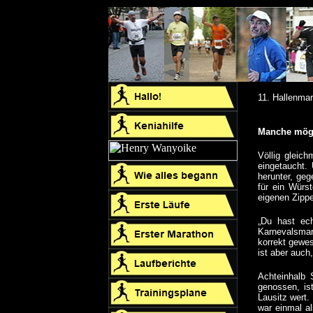
11. Hallenma
Manche möge
Völlig gleic
eingetaucht.
herunter, geg
für ein Würs
eigenen Zippe
„Du hast ech
Karnevalsmar
korrekt gewes
ist aber auch
Achteinhalb 
genossen, is
Lausitz wert.
war einmal a