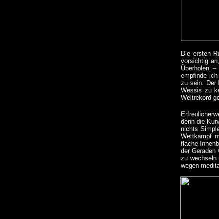
Die ersten R
vorsichtig an
Überholen – 
empfinde ich 
zu sein. Der
Wessis zu ke
Weltrekord ge
Erfreulicher
denn die Kur
nichts Simpl
Wettkampf mi
flache Innen
der Geraden 
zu wechseln 
wegen meditat