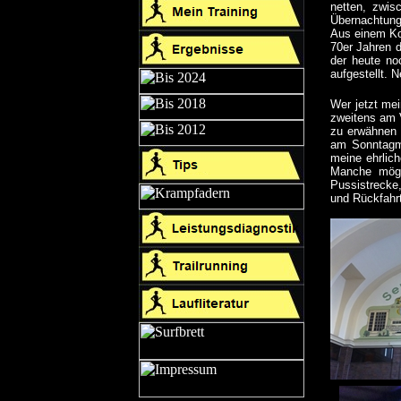
netten, zwi
Übernachtung
Aus einem Koh
70er Jahren d
der heute no
aufgestellt. 
Wer jetzt mei
zweitens am V
zu erwähnen 
am Sonntagmo
meine ehrlich
Manche möge
Pussistrecke,
und Rückfahrt