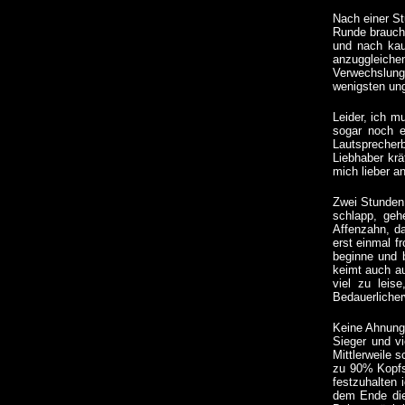
Nach einer St
Runde brauche
und nach kau
anzuggleiche
Verwechslung
wenigsten ung
Leider, ich m
sogar noch e
Lautsprecher
Liebhaber krä
mich lieber 
Zwei Stunden 
schlapp, geh
Affenzahn, d
erst einmal f
beginne und b
keimt auch au
viel zu leis
Bedauerlicher
Keine Ahnung 
Sieger und v
Mittlerweile 
zu 90% Kopfsa
festzuhalten 
dem Ende die 