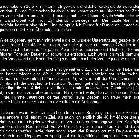
unde habe ich 10,5 km hinter mich gebracht und daher exakt die 85 Sekunden 
n darf. Einmal Pipimachen ist da drin und kostet auch nur überschaubar Zeit, 
m zehn Metern erreicht ist. Freude macht mir Robert Boyde-Wolke, der wie
n Ganzkörpertrikot inkl. Zylinderhut unterwegs ist. Der LäuferMann 
sgefahr besteht also nicht. Und so spule ich Runde für Runde ab, immer 
eeigneten Ort zum Überholen zu finden.
uß es zugeben, geht mir mittlerweile die zu unserer Unterstützung gespielte 
twas mehr Lautstärke vertragen, was die je vier auf beiden Geraden im
boxen auch durchaus hergäben. Aber dieses überwiegend Hiphop-, Techn
ftigerer Töne auf Dauer nur schwer zu ertragen, auch wenn ich mich bemühe
an der Videowand am Ende der Gegengeraden nach der Verpflegung, wo man u
sind vorüber, die erste Flasche ist geleert und 21,5 km sind auf der Haben
en immer wieder eine Weile, dehnen oder sind plötzlich gar nicht mehr
aß man nur bewundernd staunen kann. Ja, so sind halt die Unterschiede. Ei
roh, daß ich die Geschichte heute zur Not auch gehend nach Hause bringen wü
eerdige die sub 4 lieber jetzt direkt, als mich noch weitere Runden lang 
f, als im mich zu verhören glaube: Nein, es ist wahr, die nach eigenem Beku
e, ihre Hymne „
Warriors of the world
“ zum Besten. Ich freue mich sc
weise bleibt dieser Ausflug ins Metallfach die Ausnahme.
habe ich, wo im Feld ich mich befinde, als das Restprogramm immer kleiner wi
iele andere sind längst im Ziel, als auch ich endlich die 40 km-Marke übe
schmerzen die Fußgelenke etwas, ich vermute von dem ungewohnten Schräglau
che und der Rest mental. Für 22 Uhr, nach vier Stunden Laufzeit, ist die 
ich nicht schaffen werde, denn noch liegen vier Runden vor mir. Da die Aktio
Stunde des Reportes: Er springt auf die Innenfläche, knipst die Zeremonie 