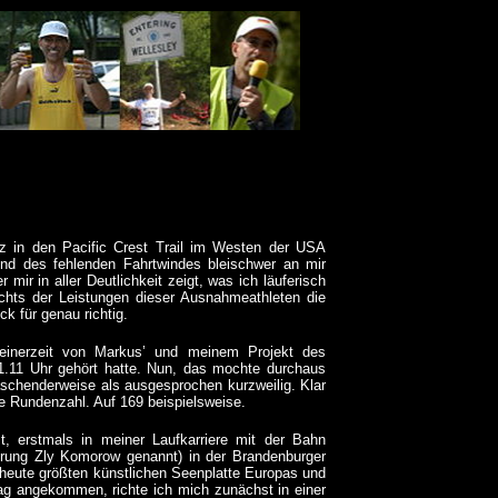
anz in den Pacific Crest Trail im Westen der USA
rund des fehlenden Fahrtwindes bleischwer an mir
mir in aller Deutlichkeit zeigt, was ich läuferisch
ichts der Leistungen dieser Ausnahmeathleten die
ck für genau richtig.
seinerzeit von Markus’ und meinem Projekt des
.11 Uhr gehört hatte. Nun, das mochte durchaus
aschenderweise als ausgesprochen kurzweilig. Klar
die Rundenzahl. Auf 169 beispielsweise.
, erstmals in meiner Laufkarriere mit der Bahn
erung Zly Komorow genannt) in der Brandenburger
 heute größten künstlichen Seenplatte Europas und
g angekommen, richte ich mich zunächst in einer