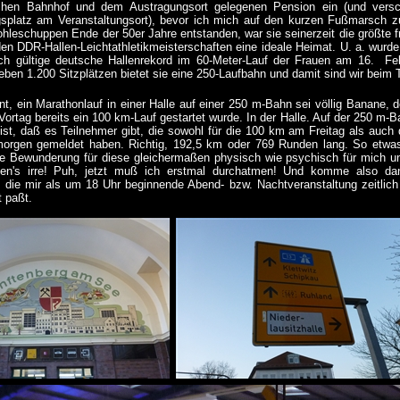
schen Bahnhof und dem Austragungsort gelegenen Pension ein (und vers
splatz am Veranstaltungsort), bevor ich mich auf den kurzen Fußmarsch zu
leschuppen Ende der 50er Jahre entstanden, war sie seinerzeit die größte 
en DDR-Hallen-Leichtathletikmeisterschaften eine ideale Heimat. U. a. wurde 
ch gültige deutsche Hallenrekord im 60-Meter-Lauf der Frauen am 16. 
Neben 1.200 Sitzplätzen bietet sie eine 250-Laufbahn und damit sind wir b
nt, ein Marathonlauf in einer Halle auf einer 250 m-Bahn sei völlig Banane, 
ortag bereits ein 100 km-Lauf gestartet wurde. In der Halle. Auf der 250 m-
ist, daß es Teilnehmer gibt, die sowohl für die 100 km am Freitag als au
rgen gemeldet haben. Richtig, 192,5 km oder 769 Runden lang. So etwas be
e Bewunderung für diese gleichermaßen physisch wie psychisch für mich unv
n's irre! Puh, jetzt muß ich erstmal durchatmen! Und komme also dan
 die mir als um 18 Uhr beginnende Abend- bzw. Nachtveranstaltung zeitlich
 paßt.