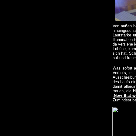
Von außen be
hineingescha
Lautstärke u
Illumination
da verziehe 
Tribüne, kom
sich hat. Sch
auf und freu
Was sofort a
Verbots, mi
Ausschreibun
des Laufs ei
damit allerdi
trauen, die H
„
Now that w
Zumindest be