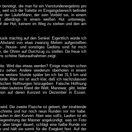
benötigt, die man für ein Vierstundenergebnis pro
weil sich die Toilette im Eingangsbereich befindet
 der LäuferMann, der sein Vorbild sei, in einem
ist allerdings in einem weißen Hut unterwegs,
auf der Hut, keinem im Weg zu stehen und den am
Musik mächtig auf den Senkel. Eigentlich würde ich
 Abstand von etwa zwanzig Metern aufgestellten
o-, House- und sonstiges Gedöns sind für mich
, die Ohren auf Durchzug zu stellen. Da freue ich
ns schöne Naturaufnahmen zeigt.
seite. Wird das etwas werden? Einige machen schon
 zu sehen. Andere wiederum überholen in einem
ne weitere Stunde später bin ich bei 31,5 km und
rde. Aber mir ist auch klar, daß ich nachzulassen
falschen Hoffnungen hinzugeben. Falsche Hoffnung
nden lauteste Band der Welt, Manowar, gibt, leider
hon auf deren Konzert im Dezember in Essen.
rd. Die zweite Flasche ist geleert, der strahlende
rschreite und nur noch neun Runden vor mir habe.
fen in den Kurven. Aber was soll's, Laufen ist eh
Siegerehrung der Männer angekündigt, was im Foto
n aber länger dauert, schlägt eine halbe Runde vor
und hält sie somit für die Ewigkeit fest. Auf der