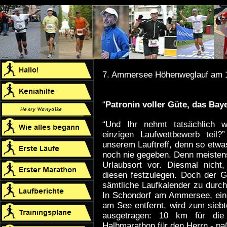
7. Ammersee Höhenweglauf am 
“
Patronin voller Güte, das Bay
“Und Ihr nehmt tatsächlich 
einzigen Laufwettbewerb teil?
unserem Lauftreff, denn so etwas
noch nie gegeben. Denn meistens
Urlaubsort vor. Diesmal nicht,
diesen festzulegen. Doch der Ga
sämtliche Laufkalender zu durchf
In Schondorf am Ammersee, ein
am See entfernt, wird zum sie
ausgetragen: 10 km für die
Halbmarathon für den Herrn - pa