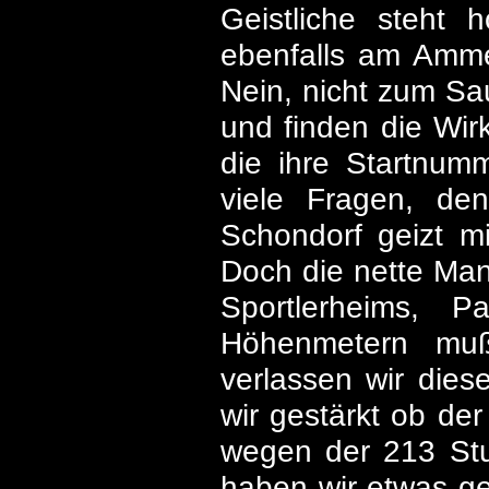
Geistliche steht
ebenfalls am Amme
Nein, nicht zum Sa
und finden die Wirk
die ihre Startnum
viele Fragen, d
Schondorf geizt mi
Doch die nette Man
Sportlerheims, 
Höhenmetern muß 
verlassen wir dies
wir gestärkt ob de
wegen der 213 Stuf
haben wir etwas gel