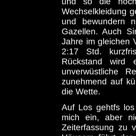
und so die noch
Wechselkleidung g
und bewundern no
Gazellen. Auch Si
Jahre im gleichen 
2:17 Std. kurzfr
Rückstand wird 
unverwüstliche R
zunehmend auf kür
die Wette.
Auf Los gehtfs lo
mich ein, aber n
Zeiterfassung zu 