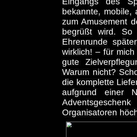
Eingangs des Spo
bekannte, mobile,
zum Amusement de
begrüßt wird. So 
Ehrenrunde später
wirklich! – für mic
gute Zielverpfleg
Warum nicht? Scho
die komplette Lief
aufgrund einer 
Adventsgeschenk b
Organisatoren höchs