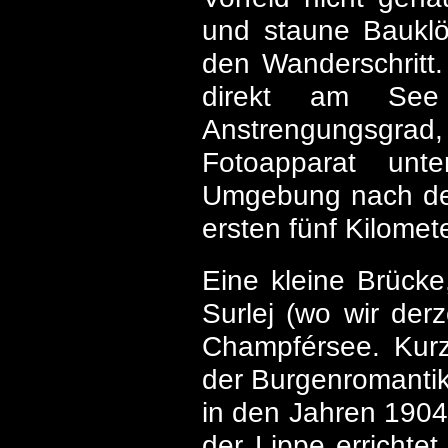
und staune Bauklötz
den Wanderschritt.
direkt am See
Anstrengungsgrad, 
Fotoapparat unt
Umgebung nach dem
ersten fünf Kilome
Eine kleine Brücke
Surlej (wo wir der
Champférsee. Kurz
der Burgenromanti
in den Jahren 1904
der Lippe errichtet