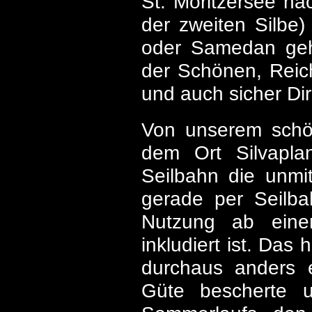
St. Moritzersee n
der zweiten Silbe)
oder Samedan gehö
der Schönen, Reic
und auch sicher Di
Von unserem schön
dem Ort Silvapl
Seilbahn die unmi
gerade per Seilba
Nutzung ab eine
inkludiert ist. Da
durchaus anders e
Güte bescherte u