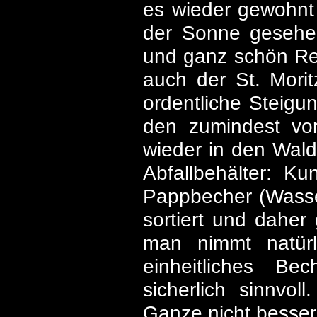
es wieder gewohnt 
der Sonne gesehen
und ganz schön Reic
auch der St. Mori
ordentliche Steigu
den zumindest vor
wieder in den Wald
Abfallbehälter: Ku
Pappbecher (Wasser
sortiert und daher
man nimmt natürl
einheitliches Be
sicherlich sinnv
Ganze nicht besser