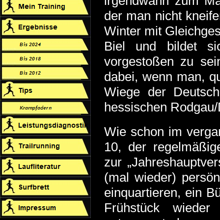
irgendwann zum Mara
der man nicht kneife
Winter mit Gleichges
Biel und bildet s
vorgestoßen zu sein
dabei, wenn man, qua
Wiege der Deutsch
hessischen Rodgau/
Wie schon im vergan
10, der regelmäßig
zur „Jahreshauptve
(mal wieder) persö
einquartieren, ein 
Frühstück wieder