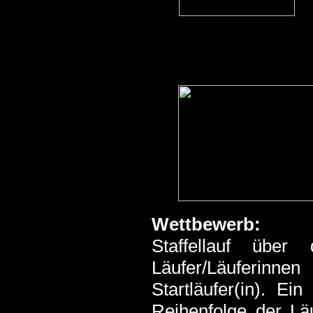
Wettbewerb:
Staffellauf übe
Läufer/Läuferinne
Startläufer(in). E
Reihenfolge der Läu