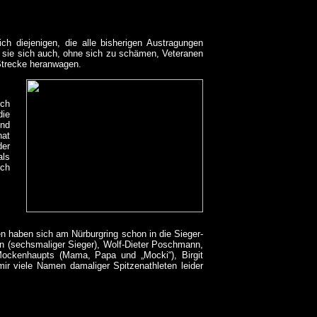
ich diejenigen, die alle bisherigen Austragungen
 sie sich auch, ohne sich zu schämen, Veteranen
Strecke heranwagen.
ich
ie
und
hat
der
als
ich
 haben sich am Nürburgring schon in die Sieger-
n (sechsmaliger Sieger), Wolf-Dieter Poschmann,
Mockenhaupts (Mama, Papa und „Mocki“), Birgit
r viele Namen damaliger Spitzenathleten leider