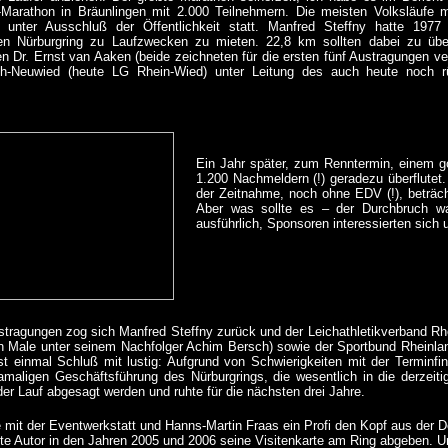
Marathon in Bräunlingen mit 2.000 Teilnehmern. Die meisten Volksläufe mi
 unter Ausschluß der Öffentlichkeit statt. Manfred Steffny hatte 1977 
n Nürburgring zu Laufzwecken zu mieten. 22,8 km sollten dabei zu übe
 Dr. Ernst van Aaken (beide zeichneten für die ersten fünf Austragungen ve
h-Neuwied (heute LG Rhein-Wied) unter Leitung des auch heute noch r
Ein Jahr später, zum Renntermin, einem g
1.200 Nachmeldern (!) geradezu überflutet
der Zeitnahme, noch ohne EDV (!), beträch
Aber was sollte es – der Durchbruch wa
ausführlich, Sponsoren interessierten sich 
stragungen zog sich Manfred Steffny zurück und der Leichathletikverband Rh
en Male unter seinem Nachfolger Achim Bersch) sowie der Sportbund Rheinl
st einmal Schluß mit lustig: Aufgrund von Schwierigkeiten mit der Termin
damaligen Geschäftsführung des Nürburgrings, die wesentlich in die derzeiti
er Lauf abgesagt werden und ruhte für die nächsten drei Jahre.
e mit der Eventwerkstatt und Hanns-Martin Fraas ein Profi den Kopf aus der 
fte Autor in den Jahren 2005 und 2006 seine Visitenkarte am Ring abgeben. 