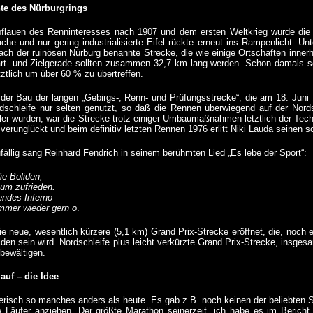
te des Nürburgrings
lauen des Renninteresses nach 1907 und dem ersten Weltkrieg wurde die 
che und nur gering industrialisierte Eifel rückte erneut ins Rampenlicht. 
nach der ruinösen Nürburg benannte Strecke, die wie einige Ortschaften innerh
art- und Zielgerade sollten zusammen 32,7 km lang werden. Schon damals sc
ztlich um über 60 % zu übertreffen.
der Bau der langen
„Gebirgs-, Renn- und Prüfungsstrecke“
, die am 18. Juni
dschleife nur selten genutzt, so daß die Rennen überwiegend auf der Nord
er wurden, war die Strecke trotz einiger Umbaumaßnahmen letztlich der Tec
 verunglückt und beim definitiv letzten Rennen 1976 erlitt Niki Lauda seinen 
fällig sang Reinhard Fendrich in seinem berühmten Lied „Es lebe der Sport“:
ie Boliden,
kum zufrieden.
endes Inferno
mmer wieder gern o
.
e neue, wesentlich kürzere (5,1 km) Grand Prix-Strecke eröffnet, die, noch 
den sein wird. Nordschleife plus leicht verkürzte Grand Prix-Strecke, insges
bewältigen.
auf – die Idee
erisch so manches anders als heute. Es gab z.B. noch keinen der beliebten St
 Läufer anziehen. Der größte Marathon seinerzeit, ich habe es im Bericht z