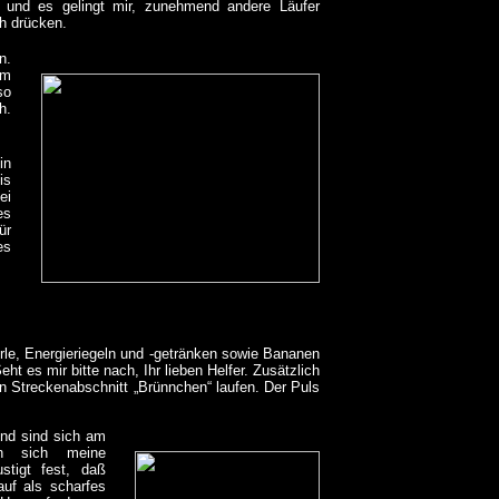
t und es gelingt mir, zunehmend andere Läufer
ch drücken.
n.
em
so
h.
in
is
ei
es
ür
es
orle, Energieriegeln und -getränken sowie Bananen
t es mir bitte nach, Ihr lieben Helfer. Zusätzlich
n Streckenabschnitt „Brünnchen“ laufen. Der Puls
 und sind sich am
ten sich meine
stigt fest, daß
uf als scharfes