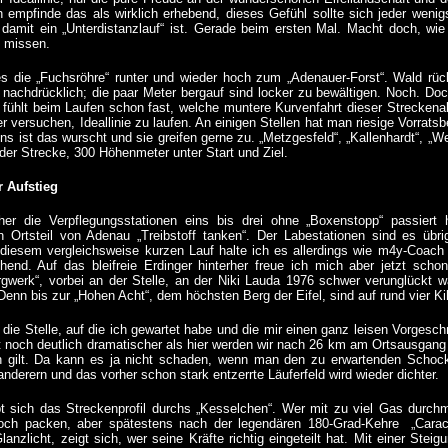
h empfinde das als wirklich erhebend, dieses Gefühl sollte sich jeder wen
damit ein „Unterdistanzlauf“ ist. Gerade beim ersten Mal. Macht doch, wie 
t missen.
es die „Fuchsröhre“ runter und wieder hoch zum „Adenauer-Forst“. Wald r
 nachdrücklich; die paar Meter bergauf sind locker zu bewältigen. Noch. Doc
fühlt beim Laufen schon fast, welche muntere Kurvenfahrt dieser Streckenabs
r versuchen, Ideallinie zu laufen. An einigen Stellen hat man riesige Vorratsb
ns ist das wurscht und sie greifen gerne zu. „Metzgesfeld“, „Kallenhardt“, „We
 der Strecke, 300 Höhenmeter unter Start und Ziel.
r Aufstieg
her die Verpflegungsstationen eins bis drei ohne „Boxenstopp“ passiert 
n Ortsteil von Adenau „Treibstoff tanken“. Der Labestationen sind es übr
 diesem vergleichsweise kurzen Lauf halte ich es allerdings wie m4y-Coach 
chend. Auf das bleifreie Erdinger hinterher freue ich mich aber jetzt schon
rgwerk“, vorbei an der Stelle, an der Niki Lauda 1976 schwer verunglückt 
. Denn bis zur „Hohen Acht“, dem höchsten Berg der Eifel, sind auf rund vier
 die Stelle, auf die ich gewartet habe und die mir einen ganz leisen Vorgesc
t noch deutlich dramatischer als hier werden wir nach 26 km am Ortsausgang
 gilt. Da kann es ja nicht schaden, wenn man den zu erwartenden Schock
derern und das vorher schon stark entzerrte Läuferfeld wird wieder dichter.
 sich das Streckenprofil durchs „Kesselchen“. Wer mit zu viel Gas durchm
 noch packen, aber spätestens nach der legendären 180-Grad-Kehre „Caracci
anzlicht, zeigt sich, wer seine Kräfte richtig eingeteilt hat. Mit einer Stei