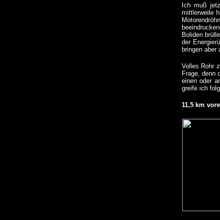
Ich muß jetz
mittlerweile 
Motorendröh
beeindrucken
Boliden brüll
der Energier
bringen aber
Volles Rohr z
Frage, denn d
einen oder a
greife ich fo
11,5 km vor