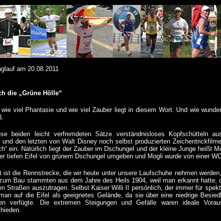
nglauf am 20.08.2011
ch die „Grüne Hölle“
 wie viel Phantasie und wie viel Zauber liegt in diesem Wort. Und wie wunde
ß.
e beiden leicht verfremdeten Sätze verständnisloses Kopfschütteln au
und den letzten von Walt Disney noch selbst produzierten Zeichentrickfilm
“ ein. Natürlich liegt der Zauber im Dschungel und der kleine Junge heißt M
 der tiefen Eifel von grünem Dschungel umgeben und Mogli wurde von einer W
t ist die Rennstrecke, die wir heute unter unsere Laufschuhe nehmen werde
zum Bau stammten aus dem Jahre des Heils 1904, weil man erkannt hatte, da
hen Straßen auszutragen. Selbst Kaiser Willi II persönlich, der immer für spe
man auf die Eifel als geeignetes Gelände, da
sie über eine niedrige Besie
en verfügte. Die extremen Steigungen und Gefälle waren ideale Vorau
hieden.