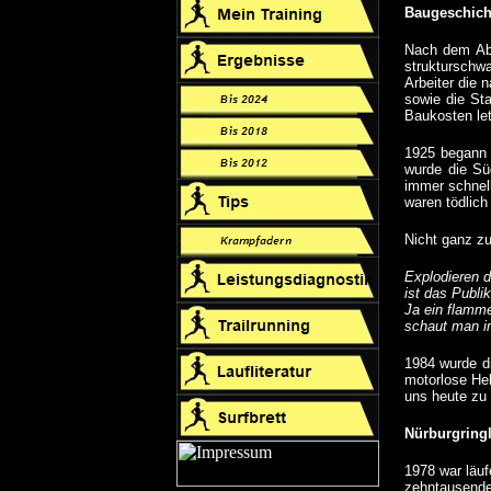
Baugeschich
Nach dem Abf
strukturschwa
Arbeiter die 
sowie die St
Baukosten let
1925 begann 
wurde die Sü
immer schnell
waren tödlich
Nicht ganz zu
Explodieren d
ist das Publi
Ja ein flamm
schaut man i
1984 wurde di
motorlose Hel
uns heute zu 
Nürburgringl
1978 war läuf
zehntausende