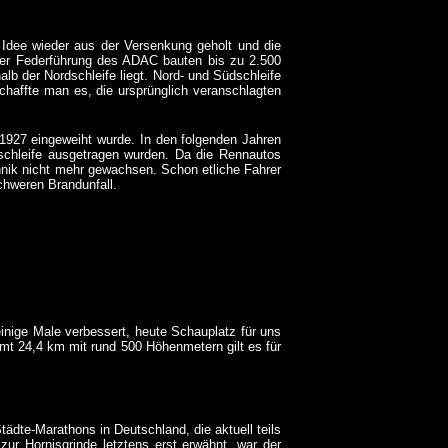
Idee wieder aus der Versenkung geholt und die
Unter Federführung des ADAC bauten bis zu 2.500
alb der Nordschleife liegt. Nord- und Südschleife
haffte man es, die ursprünglich veranschlagten
 1927 eingeweiht wurde. In den folgenden Jahren
schleife ausgetragen wurden. Da die Rennautos
hnik nicht mehr gewachsen. Schon etliche Fahrer
schweren Brandunfall.
einige Male verbessert, heute Schauplatz für uns
amt 24,4 km mit rund 500 Höhenmetern gilt es für
ädte-Marathons in Deutschland, die aktuell teils
ur Hornisgrinde letztens erst erwähnt, war der