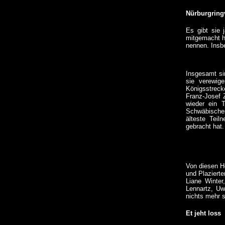
Nürburgring
Es gibt sie 
mitgemacht h
nennen. Insb
Insgesamt si
sie verewig
e
Königsstrec
Franz-Josef 
wieder ein T
Schwäbischen
älteste Tei
gebracht hat.
Von diesen H
und Plaziert
Liane Winter
Lennartz, Uw
nichts mehr 
Et jeht loss