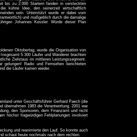
t bis zu 2.000 Startern fanden in versteckten
die kühne Idee, den seinerzeit wirtschaftlich
rwinden sein. Unterstützt wurde er dabei vom
rantwortlich) und maßgeblich durch die damalige
ührigen Johannes Kessler. Würde dieser Plan
oldenen Oktobertag, wurde die Organisation von
. Insgesamt 5.300 Läufer und Wanderer brachten
tliche Zielstaus im mittleren Leistungssegment.
r gelungen! Radio und Fernsehen berichteten
und die Läufer kamen wieder.
einland unter Geschäftsführer Gerhard Paech (die
and übernahmen 1983 die Verantwortung. 2001 war
findung, den Sponsoren, dem Finanzamt und nicht
gen höchst fragwürdigen Fehlplanungen involviert
Deckung und reanimierte den Lauf. So konnte auch
Und schaut heute nochmals nach dem rechten.