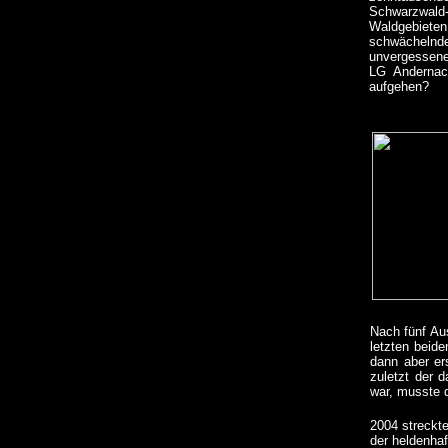
Schwarzwald-
Waldgebieten
schwächelnde
unvergessenen
LG Andernac
aufgehen?
Nach fünf Au
letzten beid
dann aber er
zuletzt der 
war, musste d
2004 streckt
der heldenha