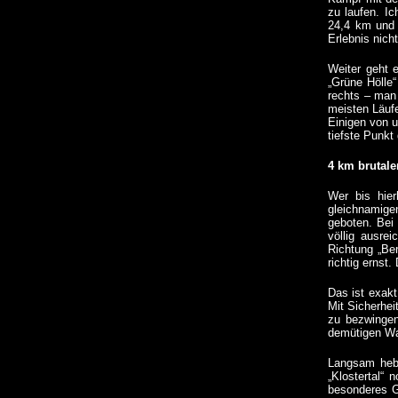
zu laufen. Ic
24,4 km und 
Erlebnis nich
Weiter geht 
„Grüne Hölle“
rechts – man 
meisten Läufe
Einigen von u
tiefste Punkt
4 km brutale
Wer bis hier
gleichnamige
geboten. Bei
völlig ausrei
Richtung „Be
richtig ernst
Das ist exakt
Mit Sicherhei
zu bezwingen
demütigen Wan
Langsam hebt
„Klostertal“
besonderes Gl