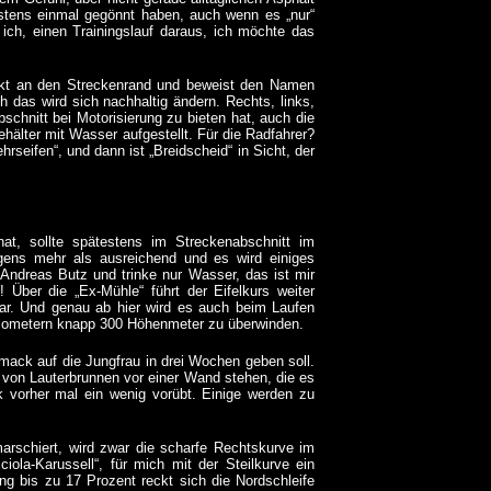
igstens einmal gegönnt haben
, auch wenn es „nur“
ich, einen Trainingslauf daraus, ich möchte das
ückt an den Streckenrand und beweist den Namen
h das wird sich nachhaltig ändern. Rechts, links,
chnitt bei Motorisierung zu bieten hat, auch die
ehälter mit Wasser aufgestellt. Für die Radfahrer?
hrseifen“, und dann ist „Breidscheid“ in Sicht, der
hat, sollte spätestens im Streckenabschnitt im
igens mehr als ausreichend und es wird einiges
Andreas Butz und trinke nur Wasser, das ist mir
! Über die „Ex-Mühle“ führt der Eifelkurs weiter
war. Und genau ab hier wird es auch beim Laufen
 Kilometern knapp 300 Höhenmeter zu überwinden.
hmack auf die Jungfrau in drei Wochen geben soll.
 von Lauterbrunnen vor einer Wand stehen, die es
 vorher mal ein wenig vorübt. Einige werden zu
arschiert, wird zwar die scharfe Rechtskurve im
ola-Karussell“, für mich mit der Steilkurve ein
gung bis zu 17 Prozent reckt sich die Nordschleife