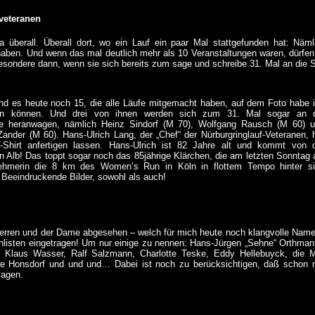
veteranen
ja überall. Überall dort, wo ein Lauf ein paar Mal stattgefunden hat: Näml
aben. Und wenn das mal deutlich mehr als 10 Veranstaltungen waren, dürfen
esondere dann, wenn sie sich bereits zum sage und schreibe 31. Mal an die 
nd es heute noch 15, die alle Läufe mitgemacht haben, auf dem Foto habe 
n können
. Und drei von ihnen werden sich zum 31. Mal sogar an d
ke heranwagen, nämlich Heinz Sindorf (M 70), Wolfgang Rausch (M 60) 
Zander (M 60). Hans-Ulrich Lang, der „Chef“ der Nürburgringlauf-Veteranen, 
-Shirt anfertigen lassen. Hans-Ulrich ist 82 Jahre alt und kommt von 
 Alb! Das toppt sogar noch das 85jährige Klärchen, die am letzten Sonntag 
lnehmerin die 8 km des Women’s Run in Köln in flottem Tempo hinter s
 Beeindruckende Bilder, sowohl als auch!
erren und der Dame abgesehen – welch für mich heute noch klangvolle Namen
enlisten eingetragen! Um nur einige zu nennen: Hans-Jürgen „Sehne“ Orthman
, Klaus Wasser, Ralf Salzmann, Charlotte Teske, Eddy Hellebuyck, die 
e Honsdorf und und und… Dabei ist noch zu berücksichtigen, daß schon mi
sagen.