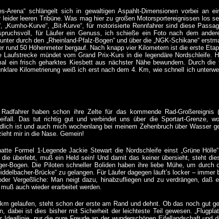
s-Arena“ schlängelt sich in gewaltigen Aspahlt-Dimensionen vorbei an ei
r leider leeren Tribüne. Was mag hier zu großen Motorsportereignissen los se
, „Kumho-Kurve“, „Bit-Kurve“, für motorisierte Rennfahrer sind diese Passa
pruchsvoll, für Läufer ein Genuss, ich schieße ein Foto nach dem ander
runter durch den „Rheinland-Pfalz-Bogen“ und über die „NGK-Schikane“ erstm
er rund 50 Höhenmeter bergauf. Nach knapp vier Kilometern ist die erste Eta
ie Laufstrecke mündet vom Grand Prix-Kurs in die legendäre Nordschleife. H
al ein frisch geharktes Kiesbett aus nächster Nähe bewundern. Durch die 
nklare Kilometrierung weiß ich erst nach dem 4. Km, wie schnell ich unterw
Radfahrer haben schon ihre Zelte für das kommende Rad-Großereignis 
Beifall. Das tut richtig gut und verbindet uns über die Sportart-Grenze, 
ndlich ist und auch mich wochenlang bei meinem Zehenbruch über Wasser ge
zieht mir in die Nase. Gemein!
att
e
Formel 1-Legende Jackie Stewart die Nordschleife einst „Grüne Hölle
die überlebt, muß ein Held sein! Und damit das keiner übersieht, steht di
ger-Bogen. Die Piloten schneller Boliden haben ihre liebe Mühe, um durch
uiddelbacher-Brücke“ zu gelangen. Für Läufer dagegen läuft’s locker – immer 
oder Vergeßliche: Man neigt dazu, hinabzufliegen und zu verdrängen, daß 
, muß auch wieder erarbeitet werden.
km gelaufen, steht schon der erste am Rand und dehnt. Ob das noch gut ge
 dabei ist dies bisher mit Sicherheit der leichteste Teil gewesen.
„Flugpla
 Ideallinie, nur die pure Freude an der wunderschönen Eifellandschaft und d