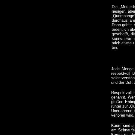
Die „Mercede
riesigen, abe
„Querspange“
durchaus ans
Dann geht’s 
ordentlich üb
geschafft, d
können wir m
mich etwas u
bin.
Jede Menge 
respektvoll 
selbstverstä
und der Duft 
Respektvoll h
genannt. Wer 
großen Erdin
runter zur „Q
Unerfahrene 
verloren wird
Kaum sind 5 
am Schnaufen,
Kampf mit der