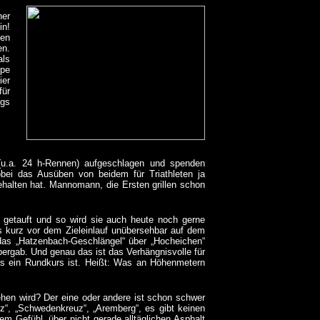
ner
in!
gen
en.
als
ppe
ier
für
egs
(u.a. 24 h-Rennen) aufgeschlagen und spenden
wobei das Ausüben von beidem für Triathleten ja
halten hat. Mannomann, die Ersten grillen schon
“ getauft und so wird sie auch heute noch gerne
es kurz vor dem Zieleinlauf unübersehbar auf dem
 das „Hatzenbach-Geschlängel“ über „Hocheichen“
bergab. Und genau das ist das Verhängnisvolle für
es ein Rundkurs ist. Heißt: Was an Höhenmetern
hen wird? Der eine oder andere ist schon schwer
tz“, „Schwedenkreuz“, „Aremberg“, es gibt keinen
em Gefühl, über nicht gerade alltäglichen Asphalt