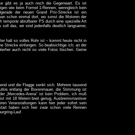
ise gibt es ja auch noch die Gegenwart. Es ist
eigen wie beim Formel 1-Rennen, wenngleich kein
lgerade der neuen Grand Prix-Strecke ist ein
an schon einmal dort, wo sonst die Motoren der
ch temporär abrufbarer PS durch eine spezielle Art
oll das, wir sind jedenfalls deutlich langsamer,
er halt so volles Rohr ist – kommt heute nicht in
che Strecke einfangen. So beabsichtige ich, an der
terher auch nicht so viele Fotos löschen.
Gerne
chend und die Flagge senkt sich. Mehrere tausend
utlos entlang der Boxenmauer, die Stimmung ist
der „Mercedes-Arena“ ist kein Problem, ich muß
e ist mit 18 Metern breit genug, Ausbremsmanöver
en Veranstaltungen kann hier jeder sofort sein
art haben sich hier zwar schon viele Rennen
urgring-Lauf.