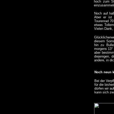
hoch zum Str
einzusammeln.
Noch auf hal
Aber er ist 
Tourenrad 70
etwas Tollem
Vielen Dank, 
Glücklicherw
diesem Somme
hin zu Bull
morgens 13° 
aber bestimm
diejenigen, 
andere, in di
Noch neun k
Bei der
Verpf
für die bishe
dürfen wir a
kann sich zwa