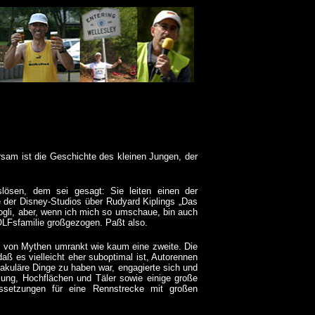
rsam ist die Geschichte des kleinen Jungen, der
slösen, dem sei gesagt: Sie leiten einen der
e der Disney-Studios über Rudyard Kiplings „Das
ogli, aber, wenn ich mich so umschaue, bin auch
OLFsfamilie großgezogen. Paßt also.
n, von Mythen umrankt wie kaum eine zweite. Die
ß es vielleicht eher suboptimal ist, Autorennen
ktakuläre Dinge zu haben war, engagierte sich und
dlung, Hochflächen und Täler sowie einige große
ssetzungen für eine Rennstrecke mit großen