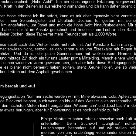
eckenabschnitt „Hohe Acht“. Ich bin dank eigener Erfahrung vorgewarn
 Kraft in den Beinen ist ausreichend vorhanden und ich kann daher ordentli
ber Höhe erkenne ich ihn sofort, kann es mir aber irgendwie nicht vorstelle
es, mein Serienbegleiter und Ultraläufer Jochen. Ist gestern mit sein
 km angefahren, um Josef und mich die Hohe Acht hinaufzubegleiten. Mit 
 habe ich nicht im Ansatz gerechnet und freue mir ein Loch in den Bauc
lieber Jochen, diese Tat verrät mehr Freundschaft als 1.000 Worte.
eise spielt auch das Wetter heute mehr als mit. Auf Konstanz kann man ja, 
r sowieso nicht, setzen: es gab schon alles von Eiseskälte mit Regen b
enhitze. Und da ist der pralle Sonnenschein mit wolkenlosem Himmel b
und mittags 21° doch ein für uns Läufer prima Mittelding. Manch einem wird 
t schon wieder zu warm gewesen sein, ich aber liebe diese Bedingungen. F
die es bisher nicht bemerkt haben sollten, steht „Grüne Hölle“, wie so viel
cken Lettern auf dem Asphalt geschrieben.
m bergab und -auf
legungsstation Nummer sechs
werden wir mit Mineralwasser, Cola, Apfelsch
rige Plackerei belohnt, auch wenn ich bis auf das Wasser alles verschmähe. Seh
uf den nächsten Metern leicht bergab über „Wippermann“ und „Eschbach“ in de
r etwas beruhigen, aber für Entwarnung ist es noch definitiv zu früh.
Einige Mitstreiter haben erfreulicherweise noch Luft
unterhalten. Beim Stichwort „Jungfrau“ rich
Lauschlappen besonders auf und wir stellen belu
mehrere von uns unabhängig voneinander diesen La