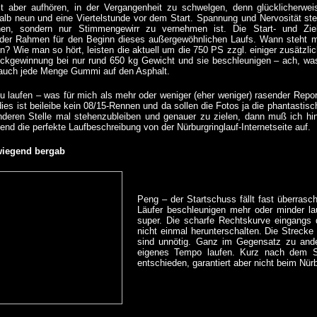
t aber aufhören, in der Vergangenheit zu schwelgen, denn glücklicherwe
halb neun und eine Viertelstunde vor dem Start.
Spannung
und Nervosität st
nen, sondern nur Stimmengewirr zu vernehmen ist. Die Start- und Zie
der Rahmen für den Beginn dieses außergewöhnlichen Laufs. Wann steht m
en? Wie man so hört, leisten die aktuell um die 750 PS zzgl. einiger zusätzli
ückgewinnung bei nur rund 650 kg Gewicht und sie beschleunigen – ach, was s
 auch jede Menge Gummi auf den Asphalt.
u laufen – was für mich als mehr oder weniger (eher weniger) rasender Report
ies ist beileibe kein 08/15-Rennen und da sollen die Fotos ja die phantastis
nderen Stelle mal stehenzubleiben und genauer zu zielen, dann muß ich hin
lgend die perfekte Laufbeschreibung von der Nürburgringlauf-Internetseite auf.
wiegend bergab
Peng – der Startschuss fällt fast überras
Läufer beschleunigen mehr oder minder la
super. Die scharfe Rechtskurve eingangs 
nicht einmal herunterschalten. Die Streck
sind unnötig. Ganz im Gegensatz zu ander
eigenes Tempo laufen. Kurz nach dem St
entschieden, garantiert aber nicht beim Nürb