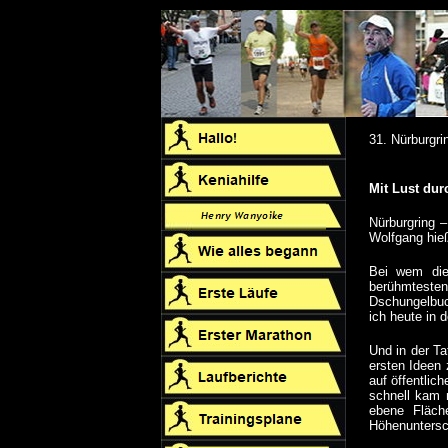
31. Nürburgri
Mit Lust dur
Nürburgring –
Wolfgang hie
Bei wem dies
berühmtesten 
Dschungelbuch
ich heute in
Und in der Ta
ersten Ideen 
auf öffentlic
schnell kam 
ebene Fläch
Höhenuntersc