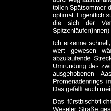
tollen Spätsommer d
optimal. Eigentlich 
die sich der Vera
Spitzenläufer(innen) 
Ich erkenne schnell
wert gewesen wär
abzulaufende Stre
Umrundung des zwi
ausgehobenen A
Promenadenrings im 
Das gefällt auch me
Das fürstbischöflic
Weseler Straße gesta