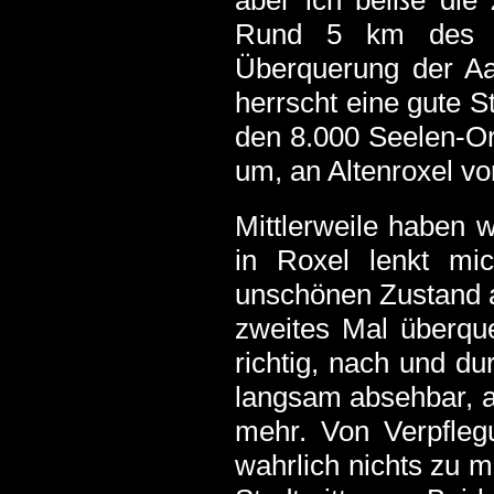
aber ich beiße di
Rund 5 km des pl
Überquerung der Aa,
herrscht eine gute 
den 8.000 Seelen-Or
um, an Altenroxel vo
Mittlerweile haben 
in Roxel lenkt mi
unschönen Zustand ab
zweites Mal überque
richtig, nach und d
langsam absehbar, a
mehr. Von Verpfleg
wahrlich nichts zu m