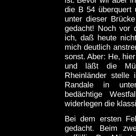
ist. Bevor wir aber 
die B 54 überquert 
unter dieser Brück
gedacht! Noch vor 
ich, daß heute nich
mich deutlich anstr
sonst. Aber: He, hier
und läßt die Müd
Rheinländer stelle
Randale in unter
bedächtige Westfa
widerlegen die klass
Bei dem ersten Fel
gedacht. Beim zwe