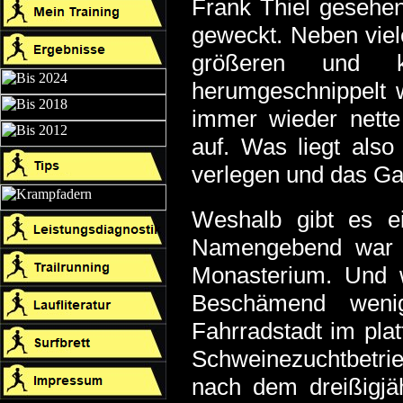
Frank Thiel gesehen
geweckt. Neben viel
größeren und k
herumgeschnippelt wi
immer wieder nette
auf. Was liegt also
verlegen und das Ga
Weshalb gibt es ei
Namengebend war in
Monasterium. Und 
Beschämend wenig
Fahrradstadt im pla
Schweinezuchtbetri
nach dem dreißigjä