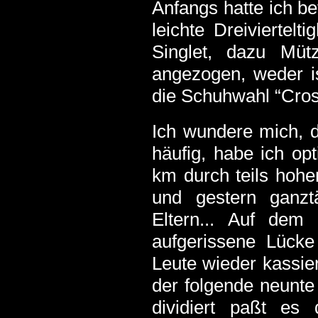
Anfangs hatte ich b
leichte Dreiviertel
Singlet, dazu Müt
angezogen, weder i
die Schuhwahl “Cross”
Ich wundere mich, d
häufig, habe ich op
km durch teils hohe
und gestern ganz
Eltern... Auf de
aufgerissene Lücke
Leute wieder kassier
der folgende neunte 
dividiert paßt es