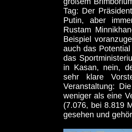
großem Brimborium 
Tag: Der Präsident
Putin, aber immer
Rustam Minnikhano
Beispiel voranzuge
auch das Potential 
das Sportminister
in Kasan, nein, d
sehr klare Vorst
Veranstaltung: Di
weniger als eine V
(7.076, bei 8.819 
gesehen und gehört 