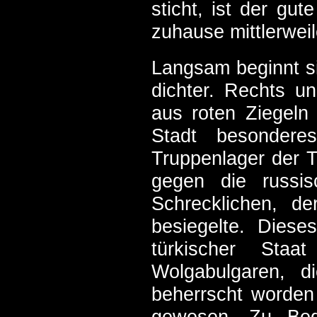
sticht, ist der gu
zuhause mittlerwei
Langsam beginnt si
dichter. Rechts u
aus roten Ziegeln 
Stadt besondere
Truppenlager der T
gegen die russi
Schrecklichen, 
besiegelte. Dieses
türkischer Sta
Wolgabulgaren, d
beherrscht worden
gewesen. Zu Beg