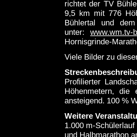
richtet der TV Bühle
9,5 km mit 776 Höh
Bühlertal und dem
unter:
www.wm.tv-bu
Hornisgrinde-Marath
Viele Bilder zu diese
Streckenbeschreib
Profilierter Landsc
Höhenmetern, die e
ansteigend. 100 % W
Weitere Veranstalt
1.000 m-Schülerl
auf
und Halbmarathon a