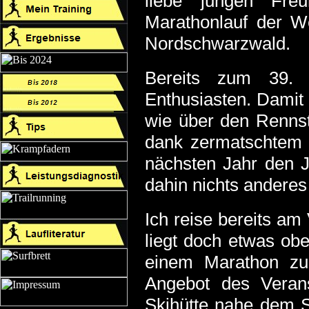
liebe jungen Fre
Marathonlauf der W
Nordschwarzwald.
Bereits zum 39. M
Enthusiasten. Damit 
wie über den Rennst
dank zermatschtem Z
nächsten Jahr den J
dahin nichts anderes
Ich reise bereits am
liegt doch etwas ob
einem Marathon zu 
Angebot des Verans
Skihütte nahe dem St