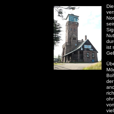
Die
ve
Nor
se
Sig
Nu
dur
ist
Ge
Übe
Mö
Boh
der
and
ric
ohn
von
vie