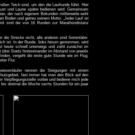
roßen Teich sind, um den die Laufrunde führt. Hier
 Lust und Laune später bedienen wird. Gemeinsam
ian, der nach eigenem Bekunden mittlerweile wohl
 den Boden und getreu seinem Motto: „Jeder Lauf ist
it sind die von 16 Runden zur Marathondistanz
 die Strecke nicht, alle anderen sind Serientäter.
ich ist: In der Runde, links herum genommen, wird
st heute schnell unterwegs und zieht zunächst im
(drei Starts hintereinander im Abstand von jeweils
nden, vergeht die erste gute Stunde wie im Flug.
ter Flur.
chwiesenläufer nennen die Steigungen mit einem
chutzgebiet, fast immer hat man den Blick auf den
 Verpflegungsstelle vorbei und bediene mich jede
- bis dreimal die Woche sechs Stunden für ein paar