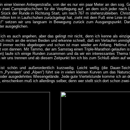
in einer kleinen Anliegerstraße, von der es nur ein paar Meter an den sog. G
an zwei Campingtischchen für die Verpflegung auf, an dem sich jeder nach
n Stück der Runde in Richtung Start, um nach 767 m stehenzubleiben. Christ
lmillion km in Laufschuhen zurückgelegt hat, zieht mit dem Fuß eine Linie in
!“ setzen wir uns langsam in Bewegung zurück zum Ausgangspunkt. Dam
er ausgeglichen.
ich es auch angehen, aber das gelingt mir nicht, denn ich kenne als einziger
ch mich an die ersten Beiden und erkenne schnell, daß ein Verlaufen unmögl
all immer rechts abgebogen und schon ist man wieder am Anfang. Hellmut i
t von dannen. Mit Tammo, der am Samstag einen Triple-Marathon gelaufen ist 
n) laufe ich einige Runden zusammen und da wir ein interessantes Thema fi
ir uns trennen und ab diesem Zeitpunkt bin ich bis zum Schluß allein auf wei
ist schön und außerordentlich kurzweilig. Leicht wellig (die Dauer-Tei
 „Pyrenäen“ und „Alpen“) führt sie in vielen kleinen Kurven um das Naturs
 oder ausgedehntes Wiesengelände. Jede gute Viertelstunde komme ich an der
 einschenken muß ich allerdings selber, denn wer stellt sich dort schon zwei