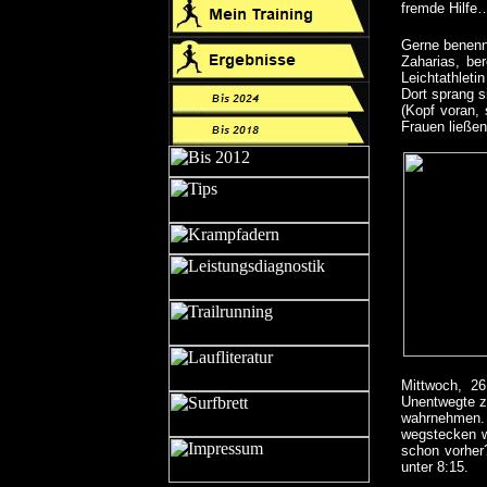
fremde Hilfe
Gerne benennt
Zaharias, ber
Leichtathleti
Dort sprang s
(Kopf voran, 
Frauen ließen
Mittwoch, 26
Unentwegte z
wahrnehmen.
wegstecken we
schon vorher
unter 8:15.