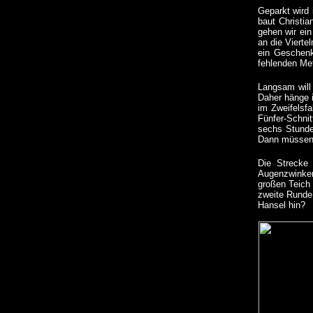
Geparkt wird 
baut Christi
gehen wir ei
an die Vierte
ein Geschenk
fehlenden Met
Langsam will 
Daher hänge i
im Zweifelsf
Fünfer-Schnit
sechs Stunde
Dann müssen w
Die Strecke 
Augenzwinkern
großen Teich
zweite Runde,
Hansel hin?