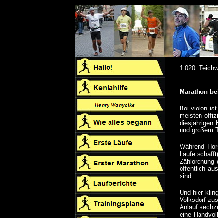
1.020. Teich
Marathon be
Bei vielen is
meisten offi
diesjährigen 
und großem T
Während Hors
Läufe schafft(
Zählordnung 
öffentlich au
sind.
Und hier klin
Volksdorf zus
Anlauf sechz
eine Handvol