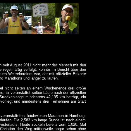
on seit August 2011 nicht mehr der Mensch mit den
 regelmäßig verfolgt, konnte im Bericht über den
n Weltrekordlers war, der mit offizieller Eskorte
d Marathons und länger zu laufen.
tel nicht selten an einem Wochenende drei große
e: Er veranstaltet selber Läufe nach der offiziellen
 Streckenlänge mindestens 42,195 km beträgt,
ein
 vorliegt und mindestens drei Teilnehmer am Start
m veranstalteten Teichwiesen-Marathon in Hamburg-
traläufen. Die 2,583 km lange Runde ist nach einem
sterlaufs. Heute zockeln bereits zum 1.020. Mal
 Christian den Weg mittlerweile sogar schon
ohne