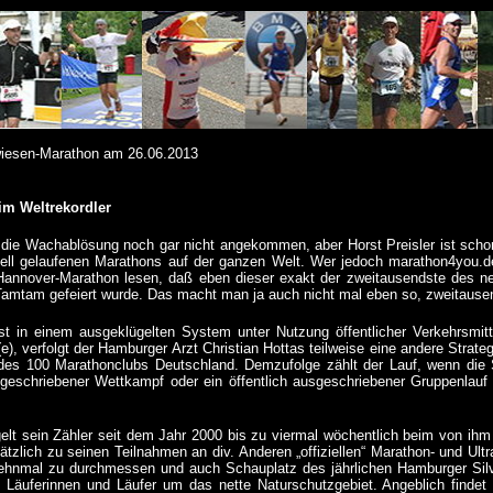
wiesen-Marathon am 26.06.2013
im Weltrekordler
t die Wachablösung noch gar nicht angekommen, aber Horst Preisler ist sch
ziell gelaufenen Marathons auf der ganzen Welt. Wer jedoch marathon4you.de
Hannover-Marathon lesen, daß eben dieser exakt der zweitausendste des neue
amtam gefeiert wurde. Das macht man ja auch nicht mal eben so, zweitausen
t in einem ausgeklügelten System unter Nutzung öffentlicher Verkehrsmit
e), verfolgt der Hamburger Arzt Christian Hottas teilweise eine andere Strategi
des 100 Marathonclubs Deutschland. Demzufolge zählt der Lauf, wenn
die
sgeschriebener Wettkampf oder ein öffentlich ausgeschriebener Gruppenlauf
gelt sein Zähler seit dem Jahr 2000 bis zu viermal wöchentlich beim von ih
ätzlich zu seinen Teilnahmen an div. Anderen „offiziellen“ Marathon- und Ul
ehnmal zu durchmessen und auch Schauplatz des jährlichen Hamburger Silve
l Läuferinnen und Läufer um das nette Naturschutzgebiet.
Angeblich findet