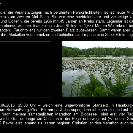
…
 er die Veranstaltungen nach berühmten Persönlichkeiten, so ist heute Mil
eits zum zweiten Mal Patin. Sie war eine hochtalentierte und vielseitige U
n und Golferin, die bereits 1956 mit 45 Jahren an Krebs starb. Legendär ist
ie ebenso wie ihre Teamkollegin Jean Shiley mit 1,657 Metern Weltrekord, b
sogen. „Tauchroller“) nur den zweiten Platz zugewiesen. Damit waren aber 
 ihre Medaillen verschmelzen und behielten als Trophäe eine Silber-/Gold-Leg
.06.2013, 15.30 Uhr – welch eine ungewöhnliche Startzeit! In Hamburg
um Schweißvergießen. Bei mir paßt das super, denn ich kann diesen Lauf unm
 Nach meinem samstäglichen Marathon am Biggesee sind erst vier Tage
rde. Gut, so lange wie Christian in der Regel unterwegs ist (+/- sechs Stun
? Bevor jetzt jemand zu lästern beginnt: Christian ist den Marathon auch 