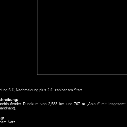
ung 5 €, Nachmeldung plus 2 €, zahlbar am Start.
chreibung:
rchlaufender Rundkurs von 2,583 km und 767 m „Anlauf“ mit insgesamt 1
handhabt).
g:
dem Netz.