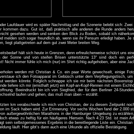
er Laufdauer wird es später Nachmittag und die Szenerie belebt sich: Zwei F
er kommen dazu. Gut ist, daß praktisch alle anderen die Runde anders her
 nicht gesehen werden und senken den Blick zu Boden, sobald ich näherkomm
 melden sich sogar freundlich ab, wenn sie ihr Pensum erledigt haben. Je s
, liegt plattgetreten auf dem gut zwei Meter breiten Weg.
eitsbedarf hält sich heute in Grenzen, denn erfreulicherweise schützt uns ei
 der Sonne und von steifen Brisen unterstützte 13° sind doch ein perf
! Nicht immer fühle ich mich (nur) im Shirt richtig aufgehoben, aber eine J
rholen werden mit Christian & Co. ein paar Worte gewechselt, einige Foto
verstaue ich den Fotoapparat im Gebüsch unter dem Verpflegungstisch, u
aut werden könnte. Folglich schnappe ich sie mir beim nächsten Boxenstop
Runde liefere ich mir (ernsthaft jetzt) ein Kopf-an-Kopf-Rennen mit einem Eich
fnung. Beeindruckt bin ich von Siegfried, der für den Berliner 24-Stunden-
echselnd laufen und gehen, das muß man üben – erzählt.
tzten km verabschiede ich mich von Christian, der zu diesem Zeitpunkt noc
on im Sack haben wird. Zur Erinnerung: Vor sechs Wochen fand der 2.000 sta
on außergewöhnlichen Marathons in der Hamburger Umgebung zu erzählen,
doch etwas zu heftig für ein häufigeres Hiersein. Nach 4:23 Std. ist mein Ar
rägt sein selbstgemessenes Ergebnis in die bereitliegende Liste ein. Christian 
dung läuft. Hier gibt’s dann auch eine Urkunde als offizielle Bestätigung.