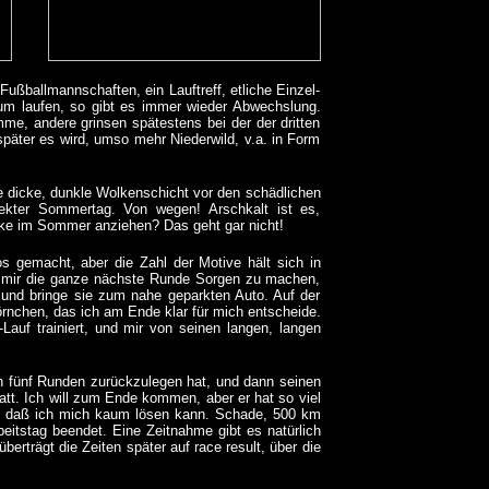
ußballmannschaften, ein Lauftreff, etliche Einzel-
um laufen, so gibt es immer wieder Abwechslung.
e, andere grinsen spätestens bei der der dritten
päter es wird, umso mehr Niederwild, v.a. in Form
ne dicke, dunkle Wolkenschicht vor den schädlichen
ekter Sommertag. Von wegen! Arschkalt ist es,
acke im Sommer anziehen? Das geht gar nicht!
s gemacht, aber die Zahl der Motive hält sich in
m mir die ganze nächste Runde Sorgen zu machen,
 und bringe sie zum nahe geparkten Auto. Auf der
hörnchen, das ich am Ende klar für mich entscheide.
Lauf trainiert, und mir von seinen langen, langen
h fünf Runden zurückzulegen hat, und dann seinen
tt. Ich will zum Ende kommen, aber er hat so viel
 daß ich mich kaum lösen kann. Schade, 500 km
beitstag beendet. Eine Zeitnahme gibt es natürlich
überträgt die Zeiten später auf race result, über die