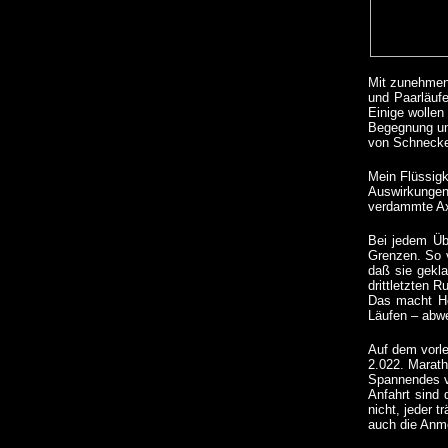
Mit zunehmend
und Paarläuf
Einige wollen
Begegnung und
von Schnecken
Mein Flüssigk
Auswirkungen
verdammte Axt
Bei jedem Übe
Grenzen. So 
daß sie gekl
drittletzten 
Das macht Hof
Läufen – abw
Auf dem vorle
2.022. Marath
Spannendes v
Anfahrt sind 
nicht, jeder t
auch die Anmel