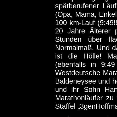
spätberufener Läu
(Opa, Mama, Enkels
100 km-Lauf (9:49!!
20 Jahre Älterer 
Stunden über fl
Normalmaß. Und das
ist die Hölle! M
(ebenfalls in 9:4
Westdeutsche Mara
Baldeneysee und h
und ihr Sohn Han
Marathonläufer zu
Staffel „3genHoffm