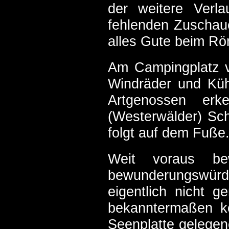
der weitere Verla
fehlenden Zuschau
alles Gute beim Rö
Am Campingplatz vo
Windräder und Küh
Artgenossen erk
(Westerwälder) Schl
folgt auf dem Fuße
Weit voraus bew
bewunderungswürd
eigentlich nicht g
bekanntermaßen ko
Seenplatte gelege