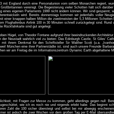
03 mit England durch eine Personalunion vom selben Monarchen regiert, wu
Großbritannien vereinigt. Die Begeisterung vieler Schotten hält sich darübe
g eines eigenen Parlaments 1999 nicht ändern können. Wir sind gespannt, 
erentwickeln wird. Bereits donnerstags kommen wir jedenfalls voller Neugi
t einer knappen halben Million die zweitmeisten der 5,3 Millionen Schotten
dem Flughafenbus Airlink 100 in 30 Minuten schnell zurückgelegt sind. Rund 
die Rückfahrkarte sind gut angelegt.
ieben Hügel, von Theodor Fontane aufgrund ihrer beeindruckenden Architektur
ch der Neustadt wahrlich viel zu bieten: Das Edinburgh Castle, St Giles‘ Cat
 mit ihrem Denkmal für den Schriftsteller Sir Walther Scott (u.a. „Ivanho
weil München eine ihrer Partnerstädte ist, sind auch unsere Freunde Barbar
chen wir am Freitag die im Informationszentrum Dynamic Earth abgehaltene 
ichkeit, mit Fragen zur Messe zu kommen, geht allerdings gegen null: Berei
ugeschüttet, wie ich es noch nie und nirgends erlebt habe. Das beginnt sc
deren Zahl die 100 sicher übersteigt und selbst bei mir abwegig erscheine
mmer ist jedoch die zwei Wochen vor dem großen Tag per E-Mail übersandten