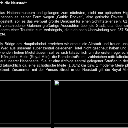
ch die Neustadt
 das Nationalmuseum und gelangen zum nächsten, nicht nur optischen Hig
nennen es seiner Form wegen „Gothic Rocket“, also gotische Rakete. 184
ggestellt, soll es das weltweit größte Denkmal für einen Schriftsteller sein. 6
e verschiedener Galerien großartige Aussichten über die Stadt, u.a. über d
ahres einer Touristin zum Verhängnis, die sich nach Überwindung von 287 Stu
zte.
ly Bridge am Hauptbahnhof erreichen wir erneut die Altstadt und freuen un
 Weg aus unserem super zentral gelegenen Hotel nicht gescheut haben und
ehenden hohen Mietshäusern soll es sich tatsächlich um die ersten regelrech
. Königliche Meile (Royal Mile), die Paradestraße mit zahlreichen mittelalter
 auf unserer Habenseite. Sie ist eine Abfolge zentral gelegener Straßen in d
d tatsächlich ca. eine schottische Meile (1,8142 km bzw. 1 moderne Meile p
treet. Zusammen mit der Princes Street in der Neustadt gilt die Royal Mile 