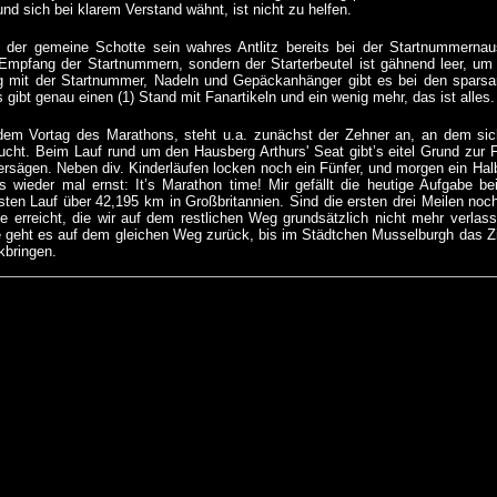
und sich bei klarem Verstand wähnt, ist nicht zu helfen.
gt der gemeine Schotte sein wahres Antlitz bereits bei der Startnummernaus
mpfang der Startnummern, sondern der Starterbeutel ist gähnend leer, um 
 mit der Startnummer, Nadeln und Gepäckanhänger gibt es bei den sparsam
 gibt genau einen (1) Stand mit Fanartikeln und ein wenig mehr, das ist alles.
m Vortag des Marathons, steht u.a. zunächst der Zehner an, an dem sic
sucht. Beim Lauf rund um den Hausberg Arthurs' Seat gibt’s eitel Grund zur 
rsägen. Neben div. Kinderläufen locken noch ein Fünfer, und morgen ein Hal
s wieder mal ernst: It’s Marathon time! Mir gefällt die heutige Aufgabe 
sten Lauf über 42,195 km in Großbritannien. Sind die ersten drei Meilen n
e erreicht, die wir auf dem restlichen Weg grundsätzlich nicht mehr verla
e geht es auf dem gleichen Weg zurück, bis im Städtchen Musselburgh das Zi
kbringen.