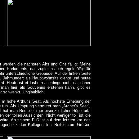
r werden die nächsten Ahs und Ohs fällig: Meine
hen Parlaments, das zugleich auch regelmäßig für
hr unterschiedliche Gebäude: Auf der linken Seite
. Jahrhundert als Hauptwohnsitz diente und heute
rd. Heute ist et Lisbeth allerdings nicht da, daher
 man hier als Souvenirs erstehen kann, gibt es
er schwenkt. Unglaublich.
 m hohe Arthur’s Seat. Als höchste Erhebung der
zu tun. Als Ursprung vermutet man „Archer's Seat“,
 hat man Reste einiger eisenzeitlicher Hügelforts
 der tollen Aussichten. Nicht weniger toll ist die
ng wäre. An seinem Fuß ist auf dem letzten km des
Augenblick den Kollegen Toni Reiter, zum Grüßen