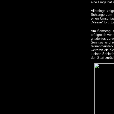
eine Frage hat 
Allerdings zei
Schlange zum E
einen Umschlag
„Messe“ fort: Es
Am Samstag, de
erfolgreich ver
gnadenlos zu ve
Sonntag wird e
teilnehmerstärk
weiteren die Se
kleinen Schleif
den Start zurüc