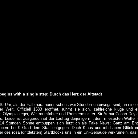
begins with a single step: Durch das Herz der Altstadt
10 Uhr, als die Halbmarathoner schon zwei Stunden unterwegs sind, an einem 
der Welt. Offiziell 1583 eröffnet, rühmt sie sich, zahlreiche kluge und 
r, Olympiasieger, Weltraumfahrer und Premierminister. Sir Arthur Conan Doyle 
. Leider ist ausgerechnet der Lauftag derjenige mit dem miesesten Wetter
14 Stunden Sonne entpuppen sich letztlich als Fake News: Ganz am End
bibbern bei 9 Grad dem Start entgegen. Doch Klaus und ich haben Glück i
r des rosa (drittletzten) Startblocks uns in ein Uni-Gebäude verkrümeln, das a