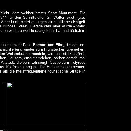
hlight, dem weltberühmten Scott Monument. Die
4 für den Schriftsteller Sir Walter Scott (u.a.
1 Meter hoch bietet es gegen ein stattliches Entgelt
ie Princes Street. Gerade dies aber wurde Anfang
fen wohl zu weit herausgelehnt hat und tödlich in
s über unsere Fans Barbara und Elke, die den ca.
 anschließend wieder zum Frühstücken übergehen.
ten Wolkenkratzer handeln, wird uns stolz erzählt.
lichen Häusern, erneut erreichen, stehen gerade mal
er Altstadt, die vom Edinburgh Castle zum Holyrood
lus 107 Yards) lang ist. Die Einheimischen nennen
als die meistfrequentierte touristische Straße in