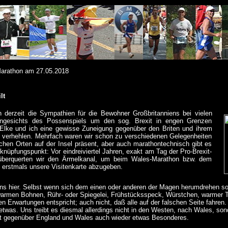
Marathon am 27.05.2018
lt
 derzeit die Sympathien für die Bewohner Großbritanniens bei vielen
ngesichts des Possenspiels um den sog. Brexit in engen Grenzen
 Elke und ich eine gewisse Zuneigung gegenüber den Briten und ihrem
ht verhehlen. Mehrfach waren wir schon zu verschiedenen Gelegenheiten
ichen Orten auf der Insel präsent, aber auch marathontechnisch gibt es
nknüpfungspunkt: Vor eindreiviertel Jahren, exakt am Tag der Pro-Brexit-
überquerten wir den Ärmelkanal, um beim Wales-Marathon bzw. dem
 erstmals unsere Visitenkarte abzugeben.
uns hier. Selbst wenn sich dem einen oder anderen der Magen herumdrehen sol
warmen Bohnen, Rühr- oder Spiegelei, Frühstücksspeck, Würstchen, warmer T
n Erwartungen entspricht; auch nicht, daß alle auf der falschen Seite fahren. 
twas. Uns treibt es diesmal allerdings nicht in den Westen, nach Wales, son
ist gegenüber England und Wales auch wieder etwas Besonderes.