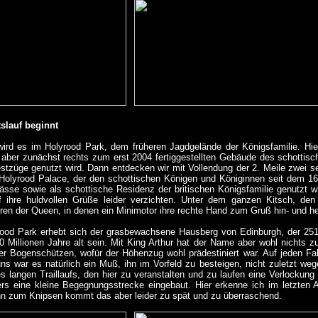
slauf beginnt
wird es im Holyrood Park, dem früheren Jagdgelände der Königsfamilie. Hie
ber zunächst rechts zum erst 2004 fertiggestellten Gebäude des schottisc
tzüge genutzt wird. Dann entdecken wir mit Vollendung der 2. Meile zwei se
Holyrood Palace, der den schottischen Königen und Königinnen seit dem 16
nlässe sowie als schottische Residenz der britischen Königsfamilie genutzt wi
 ihre huldvollen Grüße leider verzichten. Unter dem ganzen Kitsch, den
uren der Queen, in denen ein Minimotor ihre rechte Hand zum Gruß hin- und h
ood Park erhebt sich der grasbewachsene Hausberg von Edinburgh, der 251
50 Millionen Jahre alt sein. Mit King Arthur hat der Name aber wohl nichts 
er Bogenschützen, wofür der Höhenzug wohl prädestiniert war. Auf jeden Fall
ns war es natürlich ein Muß, ihn im Vorfeld zu besteigen, nicht zuletzt wegen
es langen Traillaufs, den hier zu veranstalten und zu laufen eine Verlocku
ers eine kleine Begegnungsstrecke eingebaut. Hier erkenne ich im letzten 
n zum Knipsen kommt das aber leider zu spät und zu überraschend.