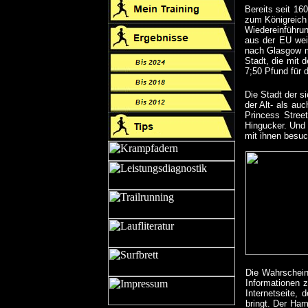
Bereits seit 16
zum Königreich 
Wiedereinführun
aus der EU weit
nach Glasgow mi
Stadt, die mit 
7;50 Pfund für 
Die Stadt der s
der Alt- als au
Princess Street
Hingucker. Und 
mit ihnen besu
Die Wahrscheinl
Informationen z
Internetseite, 
bringt. Der Ha