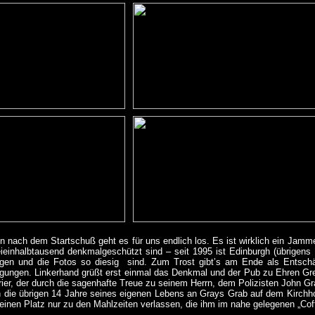
n nach dem Startschuß geht es für uns endlich los. Es ist wirklich ein Jamm
ieinhalbtausend denkmalgeschützt sind – seit 1995 ist Edinburgh (übrigen
gen und die Fotos so diesig sind. Zum Trost gibt’s am Ende als Entschä
gungen. Linkerhand grüßt erst einmal das Denkmal und der Pub zu Ehren Gre
rier, der durch die sagenhafte Treue zu seinem Herrn, dem Polizisten John 
h die übrigen 14 Jahre seines eigenen Lebens an Grays Grab auf dem Kirchhof
einen Platz nur zu den Mahlzeiten verlassen, die ihm im nahe gelegenen „Cof