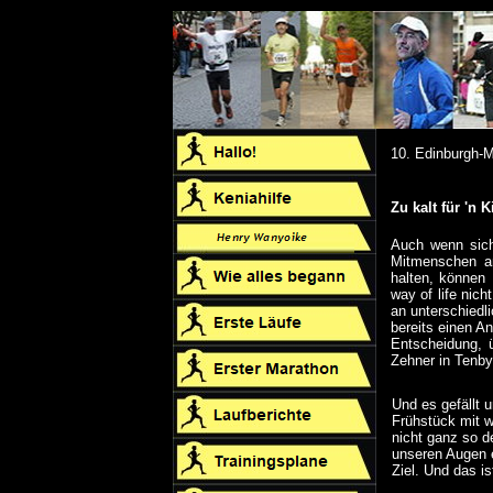
10. Edinburgh-
Zu kalt für 'n Ki
Auch wenn sich
Mitmenschen a
halten, können
way of life nic
an unterschiedl
bereits einen A
Entscheidung, 
Zehner in Tenby
Und es gefällt 
Frühstück mit 
nicht ganz so de
unseren Augen e
Ziel. Und das 