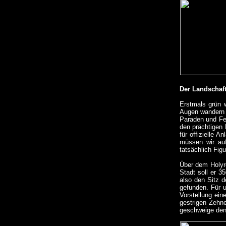
Der Landschaft
Erstmals grün 
Augen wandern a
Paraden und Fes
den prächtigen 
für offizielle A
müssen wir auf
tatsächlich Fig
Über dem Holyr
Stadt soll er 3
also den Sitz d
gefunden. Für u
Vorstellung ein
gestrigen Zehn
geschweige den