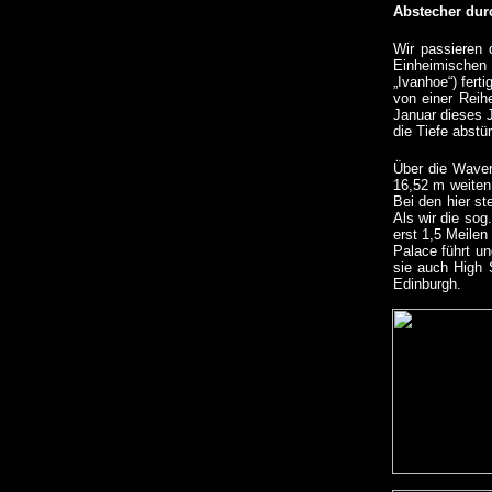
Abstecher dur
Wir passieren
Einheimischen 
„Ivanhoe“) ferti
von einer Reih
Januar dieses J
die Tiefe abstür
Über die Waver
16,52 m weiten
Bei den hier st
Als wir die sog
erst 1,5 Meilen
Palace führt un
sie auch High S
Edinburgh.