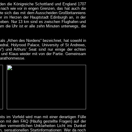
rden die Königreiche Schottland und England 1707
r nach wie vor in engen Grenzen, das hat auch die
wie sich das mit dem Ausscheiden Großbritanniens
er im Herzen der Hauptstadt Edinburgh an, in der
 leben. Nur 13 km sind es zwischen Flughafen und
um die Uhr ist er alle zehn Minuten unterwegs, die
 als „Athen des Nordens“ bezeichnet, hat sowohl in
hedral, Holyrood Palace, University of St Andrews,
e“) und Arthurs‘ Seat sind nur einige der echten
a und Klaus wieder mit von der Partie. Gemeinsam
Marathonmesse.
ts im Vorfeld wird man mit einer derartigen Fülle
hon mit den FAQ (Häufig gestellte Fragen) auf der
nden vermeintlichen Unklarheiten Licht ins Dunkel
, sensationellen Startinformationen: Wer da noch