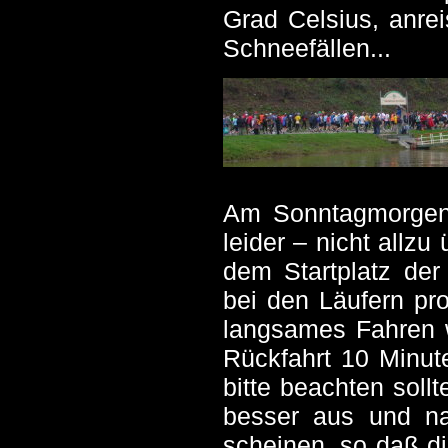
Grad Celsius, anre
Schneefällen...
Am Sonntagmorgen 
leider – nicht allz
dem Startplatz der
bei den Läufern pro
langsames Fahren w
Rückfahrt 10 Minut
bitte beachten soll
besser aus und na
scheinen, so daß d