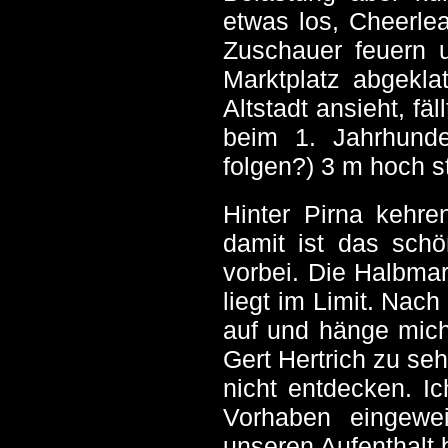
etwas los, Cheerle
Zuschauer feuern 
Marktplatz abgekla
Altstadt ansieht, fä
beim 1. Jahrhund
folgen?) 3 m hoch s
Hinter Pirna kehr
damit ist das sch
vorbei. Die Halbmar
liegt im Limit. Nac
auf und hänge mich
Gert Hertrich zu seh
nicht entdecken. Ic
Vorhaben eingewei
unseren Aufenthalt