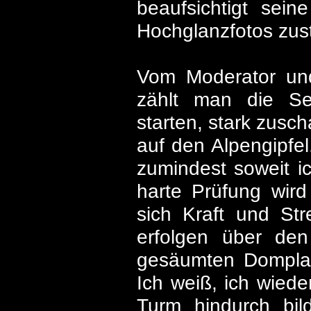
beaufsichtigt sein
Hochglanzfotos zus
Vom Moderator und 
zählt man die Se
starten, stark zus
auf den Alpengipfel
zumindest soweit i
harte Prüfung wird
sich Kraft und Str
erfolgen über den
gesäumten Domplatz
Ich weiß, ich wied
Turm hindurch bil