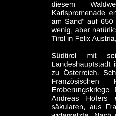
diesem Waldwe
Karlspromenade end
am Sand“ auf 650 m
wenig, aber natürli
Tirol in Felix Austria
Südtirol mit s
Landeshauptstadt i
zu Österreich. Sc
Französischen 
Eroberungskriege 
Andreas Hofers 
säkularen, aus Fr
widersetzte. Nach 