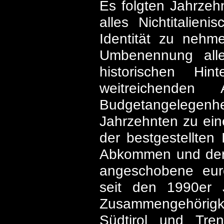
Es folgten Jahrzeh
alles Nichtitalie
Identität zu nehm
Umbenennung aller
historischen Hin
weitreichenden
Budgetangelegenhe
Jahrzehnten zu ei
der bestgestellten
Abkommen und der 
angeschobene euro
seit den 1990er J
Zusammengehörigke
Südtirol und Tre