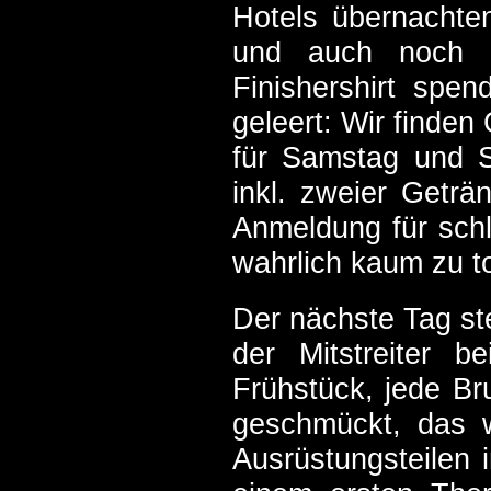
Hotels übernachten
und auch noch d
Finishershirt spen
geleert: Wir finde
für Samstag und S
inkl. zweier Geträ
Anmeldung für schla
wahrlich kaum zu t
Der nächste Tag st
der Mitstreiter b
Frühstück, jede B
geschmückt, das w
Ausrüstungsteilen 