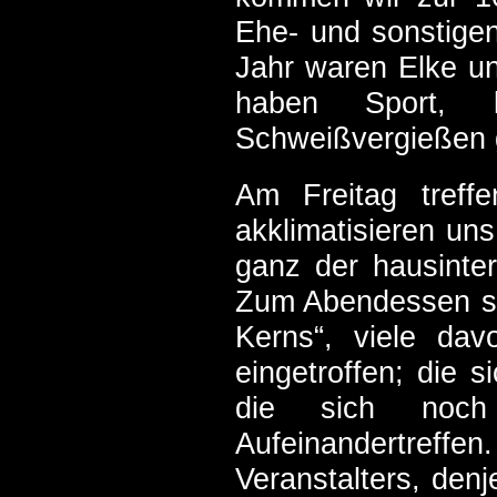
Ehe- und sonstigen
Jahr waren Elke u
haben Sport, 
Schweißvergießen 
Am Freitag treff
akklimatisieren un
ganz der hausinte
Zum Abendessen sin
Kerns“, viele dav
eingetroffen; die 
die sich noch
Aufeinandertreffe
Veranstalters, den