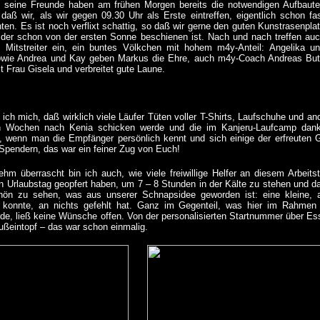
 seine Freunde haben am frühen Morgen bereits die notwendigen Aufbaut
o daß wir, als wir gegen 09.30 Uhr als Erste eintreffen, eigentlich schon fa
ten. Es ist noch verflixt schattig, so daß wir gerne den guten Kunstrasenpla
, der schon von der ersten Sonne beschienen ist. Nach und nach treffen au
 Mitstreiter ein, ein buntes Völkchen mit hohem m4y-Anteil: Angelika u
owie Andrea und Kay geben Markus die Ehre, auch m4y-Coach Andreas Bu
t Frau Gisela und verbreitet gute Laune.
 ich mich, daß wirklich viele Läufer Tüten voller T-Shirts, Laufschuhe und an
Wochen nach Kenia schicken werde und die im Kanjeru-Laufcamp dank
, wenn man die Empfänger persönlich kennt und sich einige der erfreuten G
n Spendern, das war ein feiner Zug von Euch!
hm überrascht bin ich auch, wie viele freiwillige Helfer an diesem Arbeits
n Urlaubstag geopfert haben, um 7 – 8 Stunden in der Kälte zu stehen und dab
hön zu sehen, was aus unserer Schnapsidee geworden ist: eine kleine, ab
konnte, an nichts gefehlt hat. Ganz im Gegenteil, was hier im Rahmen de
de, ließ keine Wünsche offen. Von der personalisierten Startnummer über Ess
ßeintopf – das war schon einmalig.