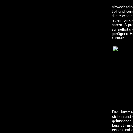
Abwechselnd
tief und ko
diese wirkli
ist ein wirk
haben. A pro
zu selbstän
genügend He
zurufen.
Der Hammer 
stehen und 
gelungenes Z
kurz stimme
ersten und 