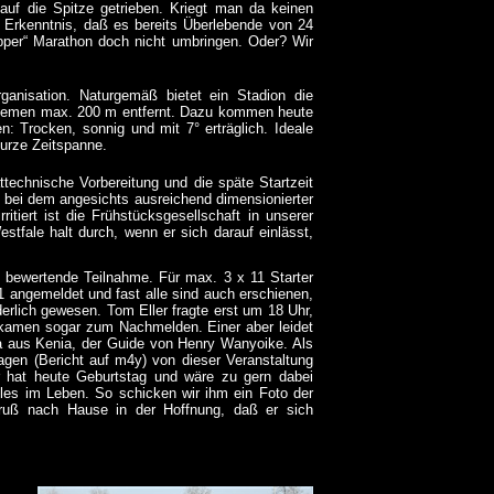
h auf die Spitze getrieben. Kriegt man da keinen
 Erkenntnis, daß es bereits Überlebende von 24
pper“ Marathon doch nicht umbringen. Oder? Wir
ganisation. Naturgemäß bietet ein Stadion die
 Problemen max. 200 m entfernt. Dazu kommen heute
: Trocken, sonnig und mit 7° erträglich. Ideale
kurze Zeitspanne.
technische Vorbereitung und die späte Startzeit
, bei dem angesichts ausreichend dimensionierter
itiert ist die Frühstücksgesellschaft in unserer
tfale halt durch, wenn er sich darauf einlässt,
zu bewertende Teilnahme. Für max. 3 x 11 Starter
 angemeldet und fast alle sind auch erschienen,
derlich gewesen. Tom Eller fragte erst um 18 Uhr,
 kamen sogar zum Nachmelden. Einer aber leidet
a aus Kenia, der Guide von Henry Wanyoike. Als
gen (Bericht auf m4y) von dieser Veranstaltung
er hat heute Geburtstag und wäre zu gern dabei
les im Leben. So schicken wir ihm ein Foto der
 Gruß nach Hause in der Hoffnung, daß er sich