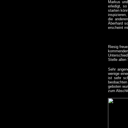
Markus und
erledigt, s
starten könn
inspizieren
die anderen
Äberhard s
erscheint mi
Riesig freue
kommenden 
Unterschied
Stelle alle
Sehr angene
wenige eine
ist sehr sc
beobachten 
geboten wur
zum Abschlu