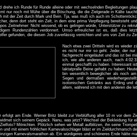
 drehe ich Runde für Runde alleine oder mit wechselnden Begleitungen plau
mmt nur noch mit Mühe über die Böschung, die die Zielgerade in Kälte taucht
ch mit der Zeit durch Mark und Bein. Tja, was muß ich auch im Schottenröckc
licher, denn dort steht ein Zelt, in dem eine prima Verpflegung bereitsteht
pos Zeitnehmer: Nicht wissend, ob es gelingen würde, Unterstützer zu rekrut
digem Rundenzählen verdonnert. Umso erfreulicher ist es, daß dies let
lfer gefunden, die diesen Job zuverlässig verrichten und uns von Zeit zu Z
Nach etwa zwei Dritteln wird es wieder 
es nicht nur mir so geht. Jeder, der nu
fachgerecht eingeläutet und das ist bei mi
ich, wie alle anderen auch, nach 4:02:3
einmal geschafft zu haben. Interessant is
laktatpralle Beine gehabt zu haben: Heute
bin wesentlich beweglicher als noch am
Segen und dermaßen wiederhergestell
isotonischen Getränks aus Erding und
allem, während ich mit den anderen die le
erfolgt am Ende. Werner Britz bleibt zur Verblüffung aller 10 m vor dem Zi
widmet sich seinem Gepäck. Nanu, was jetzt? Wechsel der Bekleidung für e
ielfoto? Mitnichten. Plötzlich sehen wir Metall aufblitzen, ihn seine Trompe
n und mit einem fröhlichen Karnevalsschlager bläst er im Zieldurchmarsch d
einzigen Karnevalsmarathon ab. Ein würdigeres und schöneres Ende hätte m