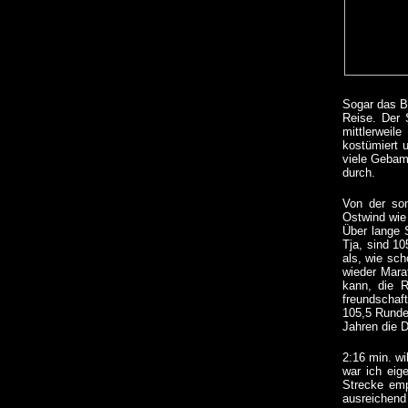
Sogar das Ba
Reise. Der 
mittlerweil
kostümiert 
viele Gebamb
durch.
Von der son
Ostwind wie 
Über lange S
Tja, sind 1
als, wie sch
wieder Mara
kann, die 
freundschaf
105,5 Runde
Jahren die D
2:16 min. wi
war ich eig
Strecke emp
ausreichend 