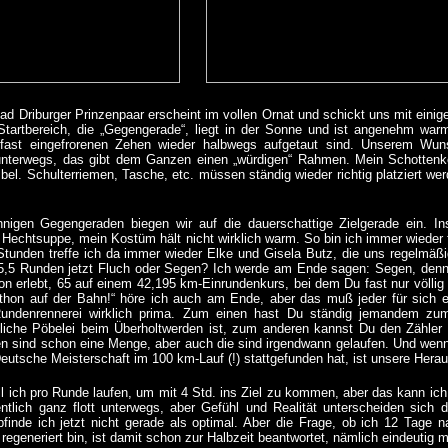
d Driburger Prinzenpaar erscheint im vollen Ornat und schickt uns mit eini
Startbereich, die „Gegengerade“, liegt in der Sonne und ist angenehm war
e fast eingefrorenen Zehen wieder halbwegs aufgetaut sind. Unserem Wun
unterwegs, das gibt dem Ganzen einen „würdigen“ Rahmen. Mein Schottenko
el. Schulterriemen, Tasche, etc. müssen ständig wieder richtig platziert we
nigen Gegengeraden biegen wir auf die dauerschattige Zielgerade ein. In
Hechtsuppe, mein Kostüm hält nicht wirklich warm. So bin ich immer wieder f
tunden treffe ich da immer wieder Elke und Gisela Butz, die uns regelmäßig
05,5 Runden jetzt Fluch oder Segen? Ich werde am Ende sagen: Segen, denn i
on erlebt, 65 auf einem 42,195 km-Einrundenkurs, bei dem Du fast nur völlig 
thon auf der Bahn!“ höre ich auch am Ende, aber das muß jeder für sich e
Rundenrennerei wirklich prima. Zum einen hast Du ständig jemandem zu
tliche Pöbelei beim Überholtwerden ist, zum anderen kannst Du den Zähler
n sind schon eine Menge, aber auch die sind irgendwann gelaufen. Und wenn
eutsche Meisterschaft im 100 km-Lauf (!) stattgefunden hat, ist unsere Hera
ll ich pro Runde laufen, um mit 4 Std. ins Ziel zu kommen, aber das kann ic
entlich ganz flott unterwegs, aber Gefühl und Realität unterscheiden sich 
finde ich jetzt nicht gerade als optimal. Aber die Frage, ob ich 12 Tage na
regeneriert bin, ist damit schon zur Halbzeit beantwortet, nämlich eindeutig mi