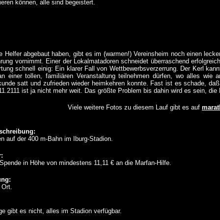
ieren können, alle sind begeistert.
 Helfer abgebaut haben, gibt es im (warmen!) Vereinsheim noch einen lecke
hrung vornimmt. Einer der Lokalmatadoren schneidet überraschend erfolgreic
tung schnell einig: Ein klarer Fall von Wettbewerbsverzerrung. Der Kerl kann
n einer tollen, familiären Veranstaltung teilnehmen dürfen, wo alles wie 
unde satt und zufrieden wieder heimkehren konnte. Fast ist es schade, daß 
11.2111 ist ja nicht mehr weit. Das größte Problem bis dahin wird es sein, die
Viele weitere Fotos zu diesem Lauf gibt es auf
marat
schreibung:
n auf der 400 m-Bahn im Iburg-Stadion.
:
 Spende in Höhe von mindestens 11,11 € an die Marfan-Hilfe.
ung:
 Ort.
 gibt es nicht, alles im Stadion verfügbar.