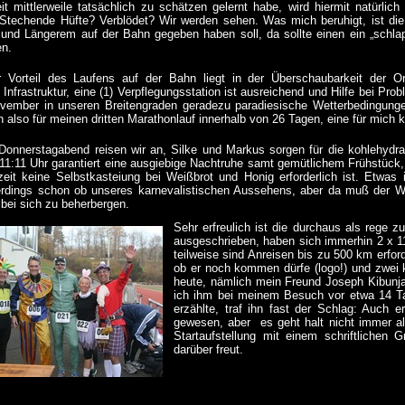
eit mittlerweile tatsächlich zu schätzen gelernt habe, wird hiermit natürlic
techende Hüfte? Verblödet? Wir werden sehen. Was mich beruhigt, ist die
 und Längerem auf der Bahn gegeben haben soll, da sollte einen ein „schla
en.
r Vorteil des Laufens auf der Bahn liegt in der Überschaubarkeit der Or
e Infrastruktur, eine (1) Verpflegungsstation ist ausreichend und Hilfe bei
ovember in unseren Breitengraden geradezu paradiesische Wetterbedingungen
 also für meinen dritten Marathonlauf innerhalb von 26 Tagen, eine für mich 
Donnerstagabend reisen wir an, Silke und Markus sorgen für die kohlehydrat
 11:11 Uhr garantiert eine ausgiebige Nachtruhe samt gemütlichem Frühstück
eit keine Selbstkasteiung bei Weißbrot und Honig erforderlich ist. Etwas irr
erdings schon ob unseres karnevalistischen Aussehens, aber da muß der Wes
 bei sich zu beherbergen.
Sehr erfreulich ist die durchaus als rege 
ausgeschrieben, haben sich immerhin 2 x 11
teilweise sind Anreisen bis zu 500 km erfor
ob er noch kommen dürfe (logo!) und zwei
heute, nämlich mein Freund Joseph Kibunj
ich ihm bei meinem Besuch vor etwa 14 Ta
erzählte, traf ihn fast der Schlag: Auch 
gewesen, aber es geht halt nicht immer al
Startaufstellung mit einem schriftlichen
darüber freut.