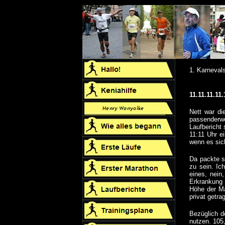
1. Karneval
11.11.11.11.
Nett war d
passenderwe
Laufbericht
11:11 Uhr ei
wenn es sic
Da packte si
zu sein. Ic
eines, nein
Erkrankung 
Höhe der Ma
privat getra
Bezüglich de
nutzen. 105