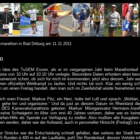
smarathon in Bad Driburg am 11.11.2011
11
ie Idee des TuSEM Essen, als er im vergangenen Jahr beim Marathonlauf 
ise von 10 Uhr auf 10:10 Uhr verlegte. Besondere Daten erfordern eben be
 seinerzeit schon, ob sich für mich im kommenden, jetzt also diesem, Jahr wo
nen offiziellen Wettkampf zu laufen. Und nichts tat sich. Klar, ein wenig s
h um einen Freitag handelt, den man sich im Zweifelsfall würde freinehmen 
ch mein Freund, Markus Pitz, ein Herz, holte tief Luft und sprach: „Wohlan,
h gehe hin und organisiere.“ Und da just an diesem Datum im Rheinland die 
, DES Karnevalsmarathons geboren. Markus’ Mitorganisator Hermann-Josef h
seine Schwägerin im Alter von erst 40 Jahren verloren, daher war es keine 
rfan-Hilfe als Spende zur Verfügung zu stellen. Also mußten alle Ausga
gen werden, daher war der Aufwand, auch in personeller Hinsicht (Freitag!) zu
r Strecke war die Entscheidung schnell gefallen, das seitens der Stadt bere
,5 Runden á 400 m auf der Laufbahn, puh! Der Rundenlauf, dessen Vorteile i