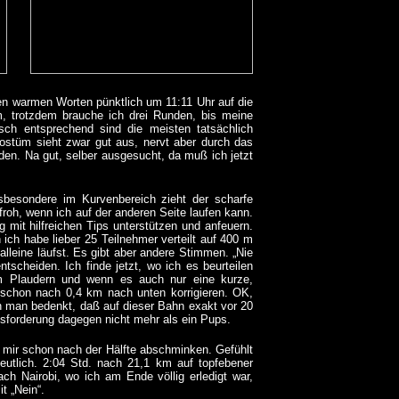
gen warmen Worten pünktlich um 11:11 Uhr auf die
m, trotzdem brauche ich drei Runden, bis meine
sch entsprechend sind die meisten tatsächlich
stüm sieht zwar gut aus, nervt aber durch das
rden. Na gut, selber ausgesucht, da muß ich jetzt
sbesondere im Kurvenbereich zieht der scharfe
roh, wenn ich auf der anderen Seite laufen kann.
 mit hilfreichen Tips unterstützen und anfeuern.
ch habe lieber 25 Teilnehmer verteilt auf 400 m
alleine läufst. Es gibt aber andere Stimmen. „Nie
ntscheiden.
Ich finde jetzt, wo ich es beurteilen
m Plaudern und wenn es auch nur eine kurze,
 schon nach 0,4 km nach unten korrigieren. OK,
 man bedenkt, daß auf dieser Bahn exakt vor 20
usforderung dagegen nicht mehr als ein Pups.
h mir schon nach der Hälfte abschminken. Gefühlt
deutlich. 2:04 Std. nach 21,1 km auf topfebener
ch Nairobi, wo ich am Ende völlig erledigt war,
t „Nein“.