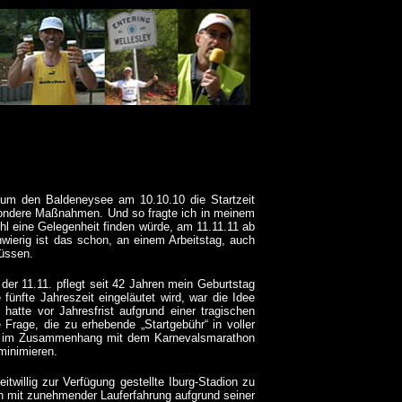
um den Baldeneysee am 10.10.10 die Startzeit
sondere Maßnahmen. Und so fragte ich in meinem
hl eine Gelegenheit finden würde, am 11.11.11 ab
chwierig ist das schon, an einem Arbeitstag, auch
müssen.
 der 11.11. pflegt seit 42 Jahren mein Geburtstag
fünfte Jahreszeit eingeläutet wird, war die Idee
atte vor Jahresfrist aufgrund einer tragischen
Frage, die zu erhebende „Startgebühr“ in voller
ben im Zusammenhang mit dem Karnevalsmarathon
 minimieren.
itwillig zur Verfügung gestellte Iburg-Stadion zu
ch mit zunehmender Lauferfahrung aufgrund seiner