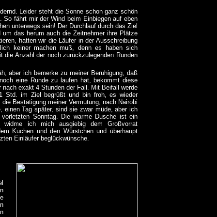
dernd. Leider steht die Sonne schon ganz schön
. So fährt mir der Wind beim Einbiegen auf eben
hen unterwegs sein! Der Durchlauf durch das Ziel
 und um das herum auch die Zeitnehmer ihre Plätze
ieren, hatten wir die Läufer in der Ausschreibung
ztlich keiner machen muß, denn es haben sich
eit die Anzahl der noch zurückzulegenden Runden
zäh, aber ich bemerke zu meiner Beruhigung, daß
r noch eine Runde zu laufen hat, bekommt diese
r nach exakt 4 Stunden der Fall. Mit Beifall werde
1 Std. im Ziel begrüßt und bin froh, es wieder
t die Bestätigung meiner Vermutung, nach Nairobi
, einen Tag später, sind sie zwar müde, aber ich
 vorletzten Sonntag. Die warme Dusche ist ein
t widme ich mich ausgiebig dem Großvorrat
 dem Kuchen und den Würstchen und überhaupt
tzten Einläufer beglückwünsche.
el
in
te
en
an