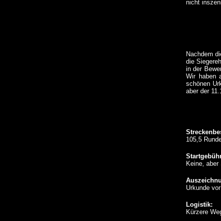
nicht inszen
Nachdem die
die Siegere
in der Bewer
Wir haben a
schönen Urk
aber der 11.
Streckenbe
105,5 Runde
Startgebühr
Keine, aber
Auszeichn
Urkunde vor
Logistik:
Kürzere Wege