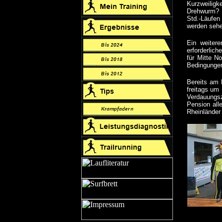
Kurzweiligk
Drehwurm? S
Std.-Läufen
werden seh
Ein weitere
erforderlich
für Mitte N
Bedingungen
Bereits am 
freitags um
Verdauungsz
Pension all
Rheinländer