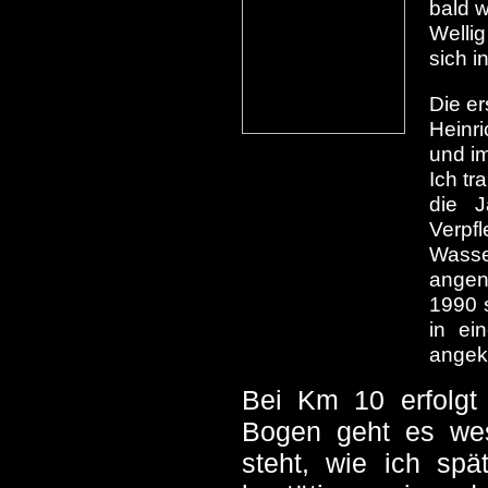
bald 
Wellig
sich i
Die er
Heinri
und im
Ich tr
die J
Verpf
Wasse
angen
1990 
in ei
angek
Bei Km 10 erfolgt
Bogen geht es we
steht, wie ich spä