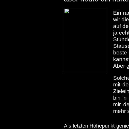
Ein r
wir di
auf de
ja ech
Stund
Stause
beste
kanns
Aber g
Solche
mit de
Zielei
bin in
mir d
mehr s
Als letzten Höhepunkt genie