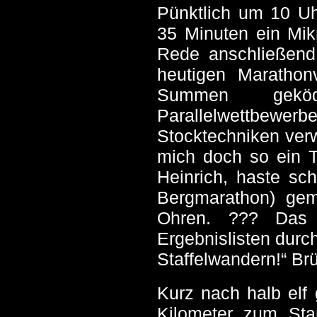
Pünktlich um 10 Uh
35 Minuten ein Mi
Rede anschließend 
heutigen Marathonv
Summen geköd
Parallelwettbewerbe
Stocktechniken verw
mich doch so ein T
Heinrich, haste sc
Bergmarathon) gem
Ohren. ??? Das 
Ergebnislisten durc
Staffelwandern!“ Brü
Kurz nach halb elf
Kilometer zum Sta