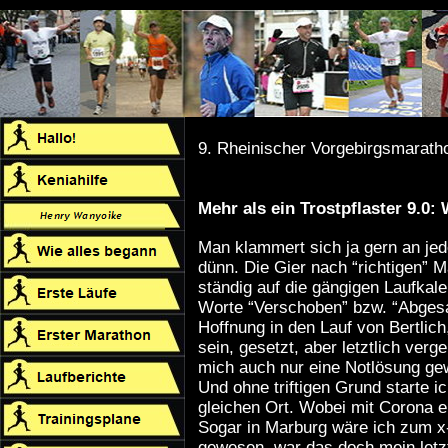
9. Rheinischer Vorgebirgsmarath
Mehr als ein Trostpflaster 9.0
Man klammert sich ja gern an jed
dünn. Die Gier nach “richtigen” M
ständig auf die gängigen Laufkal
Worte “Verschoben” bzw. “Abgesa
Hoffnung in den Lauf von Bertlic
sein, gesetzt, aber letztlich verg
mich auch nur eine Notlösung gew
Und ohne triftigen Grund starte i
gleichen Ort. Wobei mit Corona ei
Sogar in Marburg wäre ich zum x
gewesen, war das doch mein letz