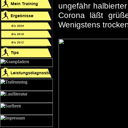
ungefähr halbiert
Corona läßt grüß
Wenigstens trocken