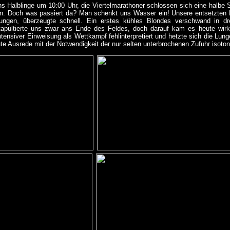
uns Halblinge um 10:00 Uhr, die Viertelmarathoner schlossen sich eine halbe
an. Doch was passiert da? Man schenkt uns Wasser ein! Unsere entsetzten B
hungen, überzeugte schnell. Ein erstes kühles Blondes verschwand in dre
apultierte uns zwar ans Ende des Feldes, doch darauf kam es heute wirkli
ntensiver Einweisung als Wettkampf fehlinterpretiert und hetzte sich die Lu
ute Ausrede mit der Notwendigkeit der nur selten unterbrochenen Zufuhr isoton