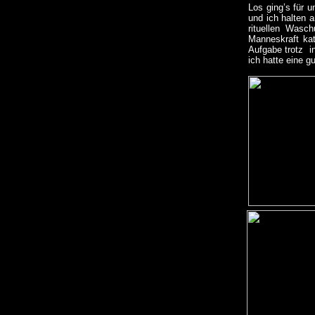
Los ging’s für 
und ich halten 
rituellen Wasc
Manneskraft kat
Aufgabe trotz i
ich hatte eine g