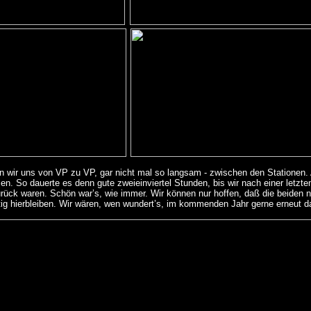
n wir uns von VP zu VP, gar nicht mal so langsam - zwischen den Stationen
n. So dauerte es denn gute zweieinviertel Stunden, bis wir nach einer letzten
urück waren. Schön war’s, wie immer. Wir können nur hoffen, daß die beid
tig hierbleiben. Wir wären, wen wundert’s, im kommenden Jahr gerne erneut d