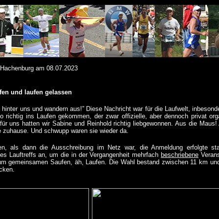
 Hachenburg am 08.07.2023
fen und laufen gelassen
s hinter uns und wandern aus!” Diese Nachricht war für die Laufwelt, inbeson
o richtig ins Laufen gekommen, der zwar offizielle, aber dennoch privat org
 für uns hatten wir Sabine und Reinhold richtig liebgewonnen. Aus die Mau
ie zuhause. Und schwupp waren sie wieder da.
n, als dann die Ausschreibung im Netz war, die Anmeldung erfolgte sta
es Lauftreffs an, um die in der Vergangenheit mehrfach
beschriebene
Verans
um gemeinsamen Saufen, äh, Laufen. Die Wahl bestand zwischen 11 km und
cken.