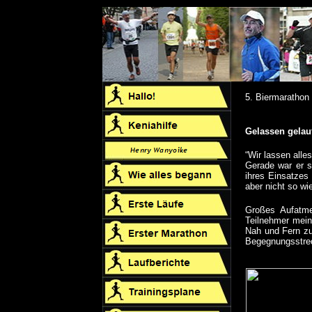
5. Biermarathon
Gelassen gelau
“Wir lassen alle
Gerade war er s
ihres Einsatzes
aber nicht so w
Großes Aufatme
Teilnehmer mein
Nah und Fern z
Begegnungsstre