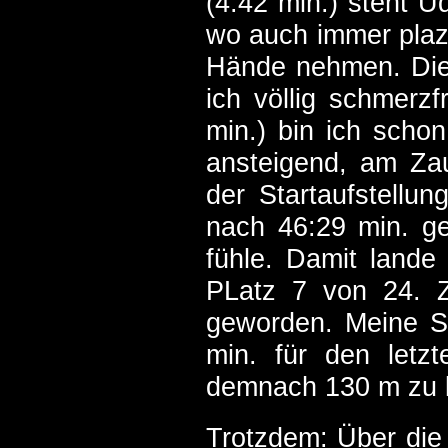
(4:42 min.) steht U
wo auch immer plazi
Hände nehmen. Die 
ich völlig schmerzf
min.) bin ich schon
ansteigend, am Za
der Startaufstellu
nach 46:29 min. ges
fühle. Damit lande
PLatz 7 von 24. Z
geworden. Meine Su
min. für den letz
demnach 130 m zu 
Trotzdem: Über die