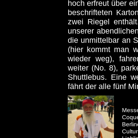
hoch erfreut über ei
beschrifteten Karto
zwei Riegel enthäl
unserer abendlichen
die unmittelbar an 
(hier kommt man w
wieder weg), fahr
weiter (No. 8), pa
Shuttlebus. Eine w
fährt der alle fünf 
Messe
Coque
Berli
Cult