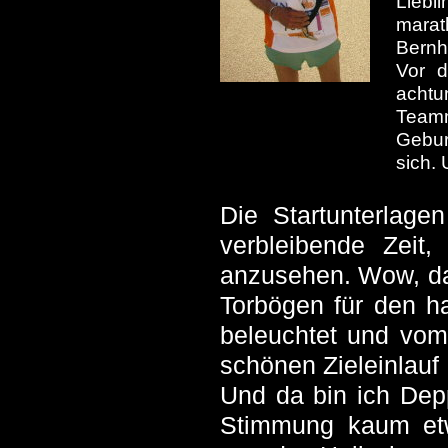
Liebl
marat
Bernh
Vor d
achtu
Team
Gebur
sich. 
Die Startunterlage
verbleibende Zeit,
anzusehen. Wow, das
Torbögen für den h
beleuchtet und vom
schönen Zieleinlauf 
Und da bin ich Depp
Stimmung kaum et