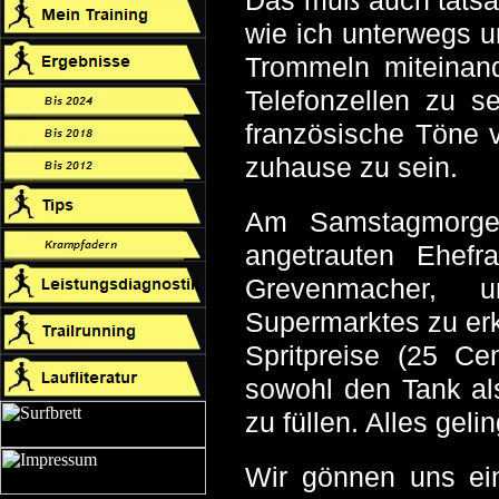
Das muß auch tatsäc
wie ich
unterwegs
u
Trommeln miteinand
Telefonzellen zu se
französische Töne v
zuhause zu sein.
Am Samstagmorgen
angetrauten Ehef
Grevenmacher, 
Supermarktes zu erk
Spritpreise (25 C
sowohl den Tank al
zu füllen. Alles geli
Wir gönnen uns ei