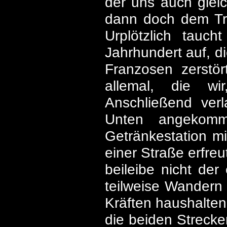
der uns auch glei
dann doch dem Tri
Urplötzlich tauc
Jahrhundert auf, d
Franzosen zerstö
allemal, die w
Anschließend ver
Unten angekomm
Getränkestation m
einer Straße erfreu
beileibe nicht der
teilweise Wandern
Kräften haushalte
die beiden Streck