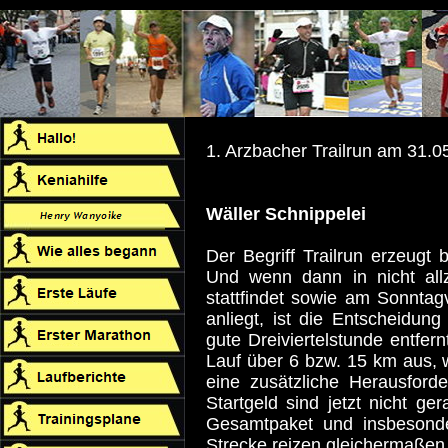
1. Arzbacher Trailrun am 31.0
Wäller Schnippelei
Der Begriff Trailrun erzeugt 
Und wenn dann in nicht all
stattfindet sowie am Sonnta
anliegt, ist die Entscheidung
gute Dreiviertelstunde entfer
Lauf über 6 bzw. 15 km aus, 
eine zusätzliche Herausfor
Startgeld sind jetzt nicht g
Gesamtpaket und insbesond
Strecke reizen gleichermaßen 