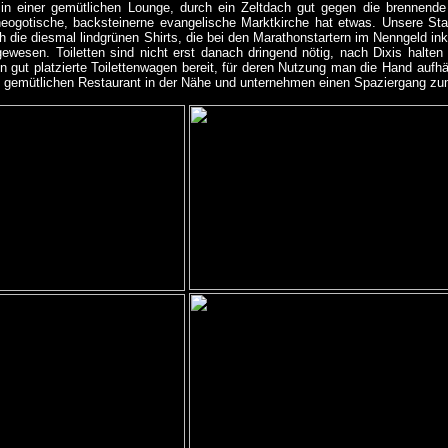
in einer gemütlichen Lounge, durch ein Zeltdach gut gegen die brennend
neogotische, backsteinerne evangelische Marktkirche hat etwas. Unsere Sta
h die diesmal lindgrünen Shirts, die bei den Marathonstartern im Nenngeld inklu
ewesen. Toiletten sind nicht erst danach dringend nötig, nach Dixis halte
n gut platzierte Toilettenwagen bereit, für deren Nutzung man die Hand aufhält
m gemütlichen Restaurant in der Nähe und unternehmen einen Spaziergang z