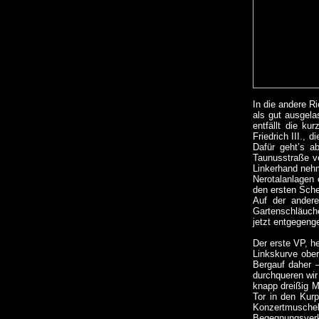
In die andere Ri
als gut ausgela
entfällt die k
Friedrich III., 
Dafür geht’s ab
Taunusstraße ve
Linkerhand nehm
Nerotalanlagen 
den ersten Sche
Auf der andere
Gartenschläuche
jetzt entgegeng
Der erste VP, h
Linkskurve ober
Bergauf daher –
durchqueren wir
knapp dreißig M
Tor in den Kur
Konzertmuschel 
Begegnungsverke