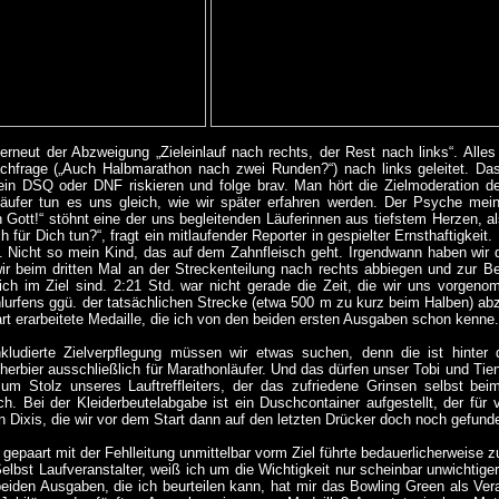
erneut der Abzweigung „Zieleinlauf nach rechts, der Rest nach links“. Alles
chfrage („Auch Halbmarathon nach zwei Runden?“) nach links geleitet. Da
kein DSQ oder DNF riskieren und folge brav. Man hört die Zielmoderation de
ufer tun es uns gleich, wie wir später erfahren werden. Der Psyche mein
n Gott!“ stöhnt eine der uns begleitenden Läuferinnen aus tiefstem Herzen, a
h für Dich tun?“, fragt ein mitlaufender Reporter in gespielter Ernsthaftigkeit.
 Nicht so mein Kind, das auf dem Zahnfleisch geht. Irgendwann haben wir 
 wir beim dritten Mal an der Streckenteilung nach rechts abbiegen und zur 
ich im Ziel sind. 2:21 Std. war nicht gerade die Zeit, die wir uns vorg
hlurfens ggü. der tatsächlichen Strecke (etwa 500 m zu kurz beim Halben) abz
hart erarbeitete Medaille, die ich von den beiden ersten Ausgaben schon kenne.
 inkludierte Zielverpflegung müssen wir etwas suchen, denn die ist hinter
herbier ausschließlich für Marathonläufer. Und das dürfen unser Tobi und Tie
um Stolz unseres Lauftreffleiters, der das zufriedene Grinsen selbst be
ch. Bei der Kleiderbeutelabgabe ist ein Duschcontainer aufgestellt, der für 
 Dixis, die wir vor dem Start dann auf den letzten Drücker doch noch gefund
 gepaart mit der Fehlleitung unmittelbar vorm Ziel führte bedauerlicherweise z
elbst Laufveranstalter, weiß ich um die Wichtigkeit nur scheinbar unwichtige
eiden Ausgaben, die ich beurteilen kann, hat mir das Bowling Green als Veran