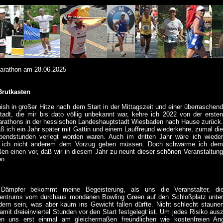
arathon am 28.06.2025
Brutkasten
ish in großer Hitze nach dem Start in der Mittagszeit und einer überraschend
adt, die mir bis dato völlig unbekannt war, kehre ich 2022 von der ersten
rathons in der hessischen Landeshauptstadt Wiesbaden nach Hause zurück.
ß ich ein Jahr später mit Gattin und einem Lauffreund wiederkehre, zumal die
Abendstunden verlegt worden waren. Auch im dritten Jahr wäre ich wieder
te ich nicht anderem dem Vorzug geben müssen. Doch schwärme ich dem
ßen einen vor, daß wir in diesem Jahr zu neunt dieser schönen Veranstaltung
en.
 Dämpfer bekommt meine Begeisterung, als uns die Veranstalter, die
entrums vom durchaus mondänen Bowling Green auf den Schloßplatz unterric
dern sein, was aber kaum ins Gewicht fallen dürfte. Nicht schlecht staun
mit dreieinviertel Stunden vor den Start festgelegt ist. Um jedes Risiko aus
en uns erst einmal am gleichermaßen freundlichen wie kostenfreien A