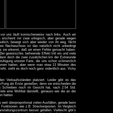
 vor uns läuft komischerweise nach links. Auch wir
s erscheint mir zwar unlogisch, aber gerade wegen
utlich, bewegt sich aber wieder von ihr weg. Nicht
es Nachwuchses ist das natürlich nicht unbedingt
ls sie erkennt, daß wir einen Fehler gemacht haben.
 Der gewünschte, befreiende Effekt tritt ein und viele
dann doch die zwei zusätzlichen km der Extrarunde
Beruhigung unserer Fans, die uns schon schmerzlich
enommen hatten, aber wenn man etwa 13 Minuten des
ieht, sieht es doch noch ganz ordentlich aus. Vicky
 den Verkaufsständen platziert. Leider gibt es das
n-Fung als Erste genießen, denn sie entscheiden die
im Schreiben noch im Gesicht hat, nach 2:54 Std.
viele eine Wohltat darstellt, genauso wie die an der
en hatten.
u weit überproportional vielen Ausfällen, gerade beim
r Funktionen, wie z.B. Streckenposten. Im Vergleich
staltungszentrum besser gefallen. Vielleicht gibt’s