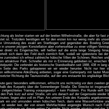
chtung als bisher starten wir auf der breiten Wilhelmstraße, die aber für fas
stet ist. Trotzdem benötigen wir für den ersten km nur wenig mehr als uns
urze Umrundung des exakt am Startbogen und gegenüber des Bowling Gree
die in unserer jetzigen Konstellation aber vorhersehbar zu einer völligen Verst
er direkt ins Eingemachte, will heißen auf die erste lange Steigung hina
rteilt sich dann das Feld doch ziemlich flott, sodaß wir spätestens bei der 
e zumindest ich erfreut zahlreiche hübsche Villen der Schönen, Reichen und
ein attraktiver Park. Schneller als mir in Erinnerung geblieben ist, erreiche
itelpunkt. Die verbindet als historische Standseilbahn seit 1888, 438 m lang
n Seite des Parks galoppieren wir wir wieder herunter. Nicht nur hier s
n willkommene Abkühlung anbieten, sogar eine Gartenparty mit lauter Musi
esetzter Richtung die Taunusstraße, auf der uns erstaunte bis ungläubige Bli
eute ganz besonders willkommen, erfrischt uns rechtzeitig vor dem zweiten gr
halb des Kurparks über die Sonnenberger Straße. Die Strecke ist insgesamt 
 zielgerichtetes Training vorausgesetzt – kein Problem. Pro Runde wirft 
 den Park kurz auf einer Straße, um uns danach auf der Gegenseite wieder 
inuten, liegen also voll im Plan. Am unteren Ende des Kurparks angekommen
park ein und umrunden einen hübschen Teich, darin eine Wasserfontäne u
ist wieder leer, der von einem Mehrfachtäter angeregte Wunsch nach Füllun
hr verlassen wir diesen netten Ort wieder. Nicht minder attraktiv sind das 