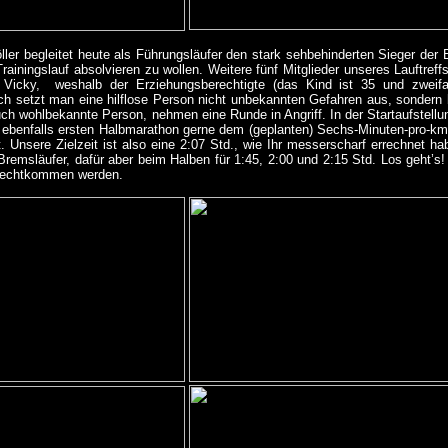
ller begleitet heute als Führungsläufer den stark sehbehinderten Sieger der 
rainingslauf absolvieren zu wollen. Weitere fünf Mitglieder unseres Lauftref
 Vicky, weshalb der Erziehungsberechtigte (das Kind ist 35 und zweif
ich setzt man eine hilflose Person nicht unbekannten Gefahren aus, sondern b
uch wohlbekannte Person, nehmen eine Runde in Angriff. In der Startaufstel
 ebenfalls ersten Halbmarathon gerne dem (geplanten) Sechs-Minuten-pro-k
t. Unsere Zielzeit ist also eine 2:07 Std., wie Ihr messerscharf errechnet h
Bremsläufer, dafür aber beim Halben für 1:45, 2:00 und 2:15 Std. Los geht’s!
urechtkommen werden.