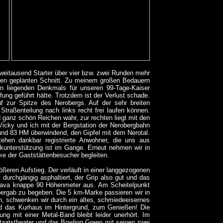
t zweitausend Starter über vier bzw. zwei Runden mehr
eren geplanten Schnitt. Zu meinem großen Bedauern
n liegenden Denkmals für unseren 99-Tage-Kaiser
opfung geführt hätte. Trotzdem ist der Verlust schade.
uf zur Spitze des Nerobergs. Auf der sehr breiten
Straßenteilung nach links recht frei laufen können.
 ganz schön Reichen wahr, zur rechten liegt mit den
n Vicky und ich mit der Bergstation der Nerobergbahn
 und 83 HM überwindend, den Gipfel mit dem Nerotal.
tehen dankbar registrierte Anwohner, die uns aus
kunterstützung ist im Gange. Erneut nehmen wir in
cke der Gaststättenbesucher begleiten.
ößeren Aufstieg. Der verläuft in einer langgezogenen
durchgängig asphaltiert, der Grip also gut und das
Strava knappe 90 Höhenmeter aus. Am Scheitelpunkt
bergab zu begeben. Die 5 km-Marke passieren wir in
, schwenken wir durch ein altes, schmiedeeisernes
nd das Kurhaus im Hintergrund, zum Genießen! Die
g mit einer Metal-Band bleibt leider unerhört. Im
Staatstheater und das Bowling Green mit seinen zwei