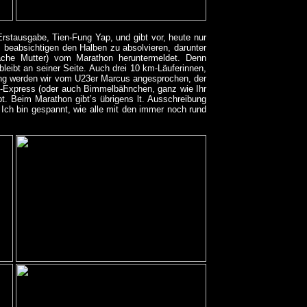
Erstausgabe, Tien-Fung Yap, und gibt vor, heute nur
fs beabsichtigen den Halben zu absolvieren, darunter
ache Mutter) vom Marathon heruntermeldet. Denn
leibt an seiner Seite. Auch drei 10 km-Läuferinnen,
lung werden wir vom U23er Marcus angesprochen, der
m-Express (oder auch Bimmelbähnchen, ganz wie Ihr
abt. Beim Marathon gibt’s übrigens lt. Ausschreibung
 Ich bin gespannt, wie alle mit den immer noch rund