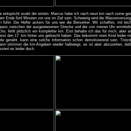
e entspricht exakt der ersten. Marcus habe ich nach neun km nach vorne gesch
am Ende fünf Minuten vor uns im Ziel sein. Schwierig wird die Wasserversorgu
n führt. Die Helfer ackern für uns wie die Berserker. Wir schaffen, mit l
epanz zwischen der ausgewiesenen Strecke und der von meiner Uhr ermittelt
ho, fehlt plötzlich ein kompletter km. Erst behalte ich das für mich, aber a
h erst den 17. km hinter uns gebracht haben. Das bekommt mein Kind leider m
te genäht, kann eine solche Information schon demotivierend sein. Trotzd
ann stimmen die km-Angaben wieder halbwegs, es ist aber abzusehen, daß 
siert es leider doch.