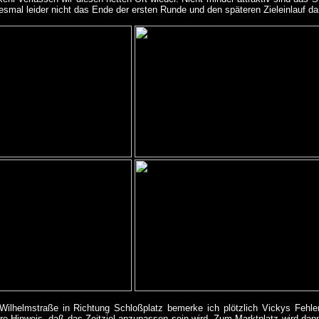
esmal leider nicht das Ende der ersten Runde und den späteren Zieleinlauf dar
Wilhelmstraße in Richtung Schloßplatz bemerke ich plötzlich Vickys Fehlen
lare Hinweis, daß das Zeitziel anzupassen sein wird. Zum Marktplatz wird d