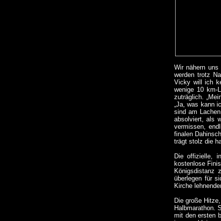
Wir nähern uns 
werden trotz Na
Vicky will ich 
wenige 10 km-Lä
zuträglich. „Mei
„Ja, was kann ic
sind am Lachen.
absolviert, als
vermissen, endl
finalen Dahinsc
trägt stolz die 
Die offizielle,
kostenlose Finis
Königsdistanz z
überlegen für si
Kirche lehnenden
Die große Hitze,
Halbmarathon. S
mit den ersten b