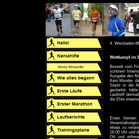
4. Wiesbaden-M
Wettkampf im 
Beseelt vom Fin
schönen Innenst
Ausgabe des Ma
Kein Wunder, da
Starts in die 
gestartet, hät
Lauftreff derma
die Ehre erweis
Einen kleinen
Veranstaltungsz
etwas zu verän
16:00 Uhr und da
Ort und erfreu